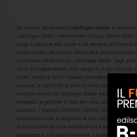
Da diverse generazioni
Leipfinger-Bader
è sinonimo 
Leipfinger-Bader, membro del Gruppo riunito sotto 
lunga tradizione alle spalle e ha sempre continuato a
modernissimi, altamente efficienti e promuove con co
protezione all'ambiente. Leipfinger-Bader negli anni 
forte ed indipendente, con rapporti di partnership ad 
Bader soddisfa tutti i requisiti dell’edilizia. Produce 
massive. In tal modo di anno in anno crea un habit
sviluppo svolta da Leipfinger-Bader ed è l’espression
ecologico si gettano le basi per una casa solida che 
acustico. I mattoni UNIPOR CORISO offrono dunque l
soddisfano tutte le esigenze di una costruzione sosten
la costruzione di case individuali uni o plurifamiliari,
assistenza e con idee innovative. Leipfinger-Bader fa