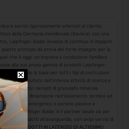
ica e servizi rigorosamente orientati al cliente.
attoni della Germania meridionale (Baviera) con una
tre, Leipfinger-Bader investe di continuo in impianti
 questo principio dà prova del forte impegno per la
 quel che è oggi: un’impresa a conduzione familiare
 Grazie alla sua ampia gamma di prodotti Leipfinger-
onali, fornendo la base per tutti i tipi di costruzioni
CORISO
è il risultato dell’intensa attività di ricerca e
ttoni innovativi riempiti di granulato minerale
 e per la nuova dimensione nell’isolamento termico ed
sso consumo energetico o persino passive e
 di CO2. Leipfinger-Bader è il partner ideale sia per
na gamma di prodotti all’avanguardia, con ampi servizi di
 di vita!
PRODOTTI IN LATERIZIO DI ALTISSIMO