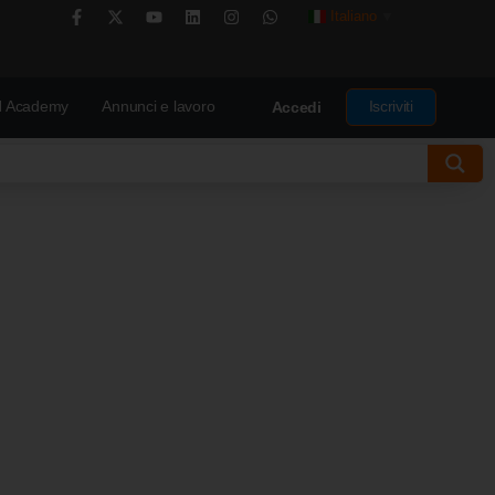
Italiano
▼
 Academy
Annunci e lavoro
Iscriviti
Accedi