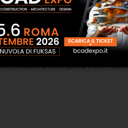
otto l’egida di Kastulus Bader ed è oggi uno dei marchi lead
e innovazioni e offrire la massima qualità è il principio sul q
R sono tra le più competitive e produttive dell’industria eur
izzazione dei materiali e della produzione, l’associazione U
izio per costruire con successo” – è questo il concetto guid
e dell’edilizia. Che si tratti di realizzare cantine, muri, pare
varietà di prodotti in laterizio di qualità eccellente. Nel
enibile e utilizzando materie prime naturali in tutta l’Euro
zzano particolarmente l’ottima qualità dei prodotti in lateriz