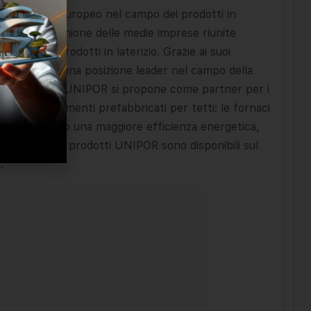
er a livello europeo nel campo dei prodotti in
uale si basa l’unione delle medie imprese riunite
opea dei prodotti in laterizio. Grazie ai suoi
NIPOR occupa una posizione leader nel campo della
a della UNIPOR. UNIPOR si propone come partner per i
ti, solai o elementi prefabbricati per tetti: le fornaci
 cammino verso una maggiore efficienza energetica,
pa centrale: i prodotti UNIPOR sono disponibili sul
io.