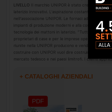
LIVELLO
Il marchio UNIPOR è stato creato nel 1976 s
laterizio innovativi. L’aspirazione costante a realizzar
nell’associazione UNIPOR. Le fornaci aderenti a UNIPO
impianti di produzione moderni e alla costante ottim
tecnologia dei mattoni in laterizio. “Tutto in later
proprietari di case e per le imprese operanti nel settor
riunite nella UNIPOR producono e vendono una grande 
costruire con UNIPOR vuol dire costruire in modo sost
mercato tedesco e nei paesi limitrofi. I clienti appre
+ CATALOGHI AZIENDALI
PDF