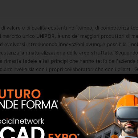
di valore e di qualità costanti nel tempo, di competenza tecn
il marchio unico
UNIPOR
, è uno dei maggiori produttori di m
d evolversi introducendo innovazioni ovunque possibile. Inol
stanza la rinaturalizzazione delle aree sfruttate. Seguendo
è rimasta fedele a tali principi che hanno fatto dell'azienda
alto livello sia con i propri collaboratori che con i clienti.
oltre 150 prodotti in laterizio altamente termoisolanti e tradizi
at sano per molte persone. La nuova generazione di mattoni
e della forte capacità innovativa dell’impresa. Con questi ma
unisca in sé i vantaggi di una costruzione massiva, naturale
e premesse ideali per la costruzione di moderne case a ba
ibile all’insegna del risparmio energetico e di una riduzione
 sia per la realizzazione di grandi progetti immobiliari, con u
 avverare il sogno di una casa. Leipfinger-Bader – una scelta