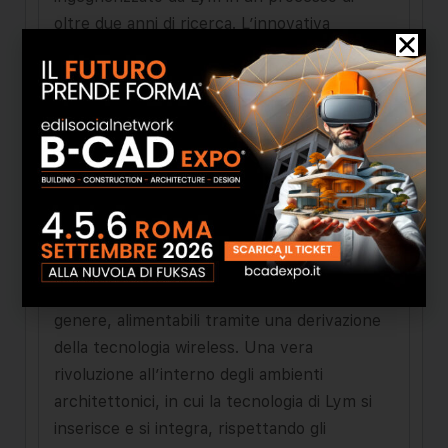
oltre due anni di ricerca. L’innovativa
tecnologia di Lym
nasce con il proposito di
rivoluzionare l’interazione tra uomo ed
elettricità
, mettendo l’uomo al centro del
Sistema, rendendolo quindi il protagonista
assoluto della propria abitazione, la quale si
adatta costantemente alle esigenze del suo
abitante. Il Sistema introduce
punti di
alimentazione invisibili e integrati a parete
e soffitto
, dove poter posizionare con un
semplice e comodo gesto dispositivi di vario
genere, alimentabili tramite una derivazione
della tecnologia wireless. Una vera
rivoluzione all’interno degli ambienti
architettonici, in cui la tecnologia di Lym si
inserisce e si integra, rispettando gli