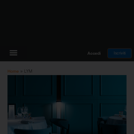
Iscriviti
Accedi
Home
»
LYM