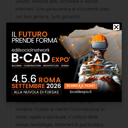
volumi, banche dati, software e servizi
internet. Una panoramica di strumenti unici
nel loro genere, tutti garantiti
dall'esperienza di un editore divenuto punto
di riferimento per il mercato dei
Professionisti e dell'Amministrazione
Pubblica. Infine Maggioli Editore utilizza con
particolare attenzione le nuove tecnologie:
se, infatti, i contenuti sono un aspetto
fondamentale di ogni pubblicazione,
altrettanto fondamentale è saper individuare
il supporto o il canale migliore per veicolare
le informazioni, utilizzando tutte le
tecnologie disponibili sul mercato per
rendere fruibile ai clienti l'informazione in
modo rapido e puntuale. L'utilizzo delle
nuove tecnologie, Internet in particolare,