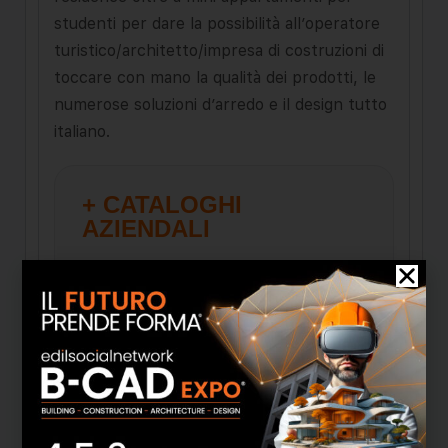
studenti per dare la possibilità all’operatore
turistico/architetto/impresa di costruzioni di
toccare con mano la qualità dei prodotti, le
numerose soluzioni d’arredo e il design tutto
italiano.
+ CATALOGHI
AZIENDALI
PDF
PDF