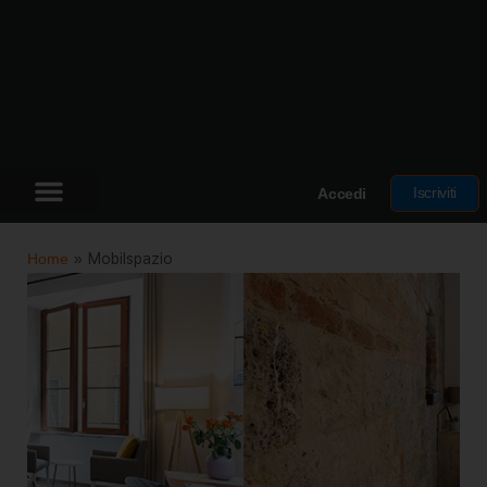
Iscriviti
Accedi
Home
»
Mobilspazio