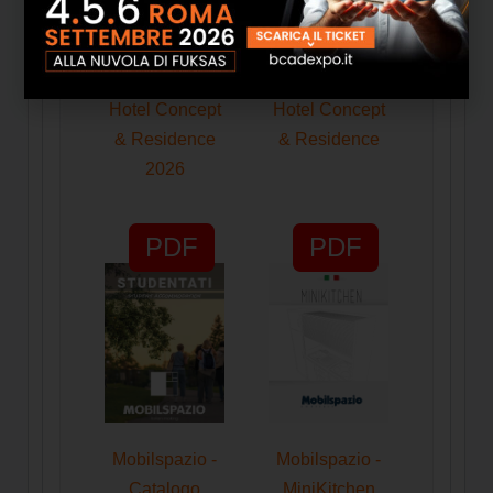
Mobilspazio -
Mobilspazio -
Hotel Concept
Hotel Concept
& Residence
& Residence
2026
PDF
PDF
Mobilspazio -
Mobilspazio -
Catalogo
MiniKitchen