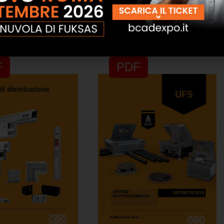
istemi di Cablaggio e
Catalogo Sistemi di Protezione
Fissaggio
da Sovratensioni e Fulmini
F
PDF