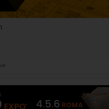
n
atti