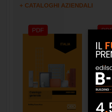
+ CATALOGHI AZIENDALI
PDF
PD