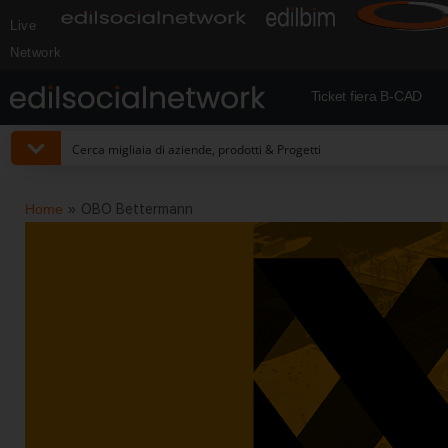
Live
Network
Ticket fiera B-CAD
Home
»
OBO Bettermann