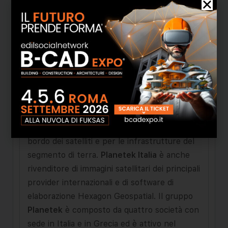
operative;
-
Progettazione e sviluppo di
infrastrutture di dati spaziali (SDI) per
l'archiviazione dei dati geospaziali e la loro
gestione e condivisione;
-
Progettazione e
sviluppo di soluzioni basate su dati di geo-
localizzazione in tempo reale, attraverso
sistemi di posizionamento, quali
GPS/Galileo/GNSS e sistemi di localizzazione
indoor;
-
Sviluppo di software per
l'elaborazione dei dati e delle immagini a
bordo dei satelliti e per le infrastrutture del
segmento di terra.
Planetek Italia
è anche
rivenditore di immagini satellitari dei principali
provider internazionali e di software di
elaborazione Hexagon Geospatial. Il gruppo
Planetek
è composto da quattro società con
sede in Italia e in Grecia ed è attivo nel