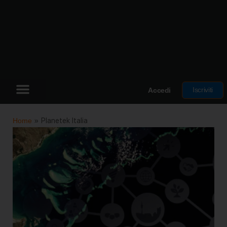
Iscriviti
Accedi
Home
»
Planetek Italia