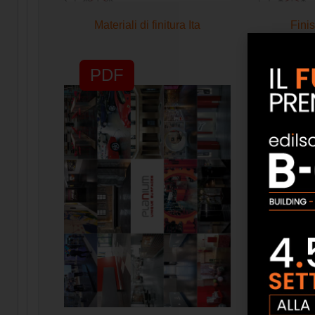
Materiali di finitura Ita
Fini
PDF