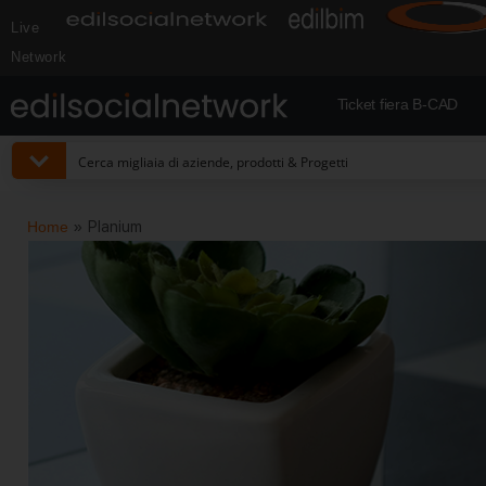
Live
Network
Ticket fiera B-CAD
Home
»
Planium