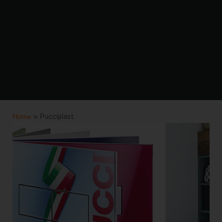
Home
»
Pucciplast