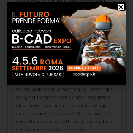
ambientale con l'Oasis Green Innovation
Award, in riferimento alla cassetta Pucci Eco
Matic, per il contributo innovativo in termini
di sostenibilità ambientale e per il
perseguimento della responsabilità sociale
nello svolgimento dell'attività produttiva.
Tutti gli anni duemila sono segnati
dall'evoluzione delle placche, sia sotto il
profilo tecnologico che estetico. Prima le
placche diventano ultra-sottili, solo 4,7 mm,
poi arriva la Pucci Eco Sfioro a comando
touch, nella quale la tecnologia, i materiali e il
design si fondono in una placca elegante e
ultra-contemporanea. E arriviamo all’oggi,
con una nuova rivoluzione: Sara Tronic. La
cassetta a impulso elettrico specializzata in
servizi a uso pubblico è la prima