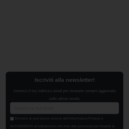
Iscriviti alla newsletter!
Inserisci il tuo indirizzo email per rimanere sempre aggiornato
sulle ultime novità.
Dichiaro di aver preso visione dell'Informativa Privacy e
ACCONSENTO al trattamento dei miei dati personali per finalità di