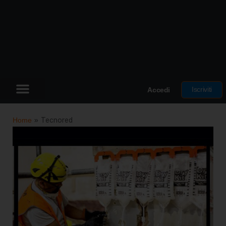
Iscriviti
Accedi
Home
»
Tecnored