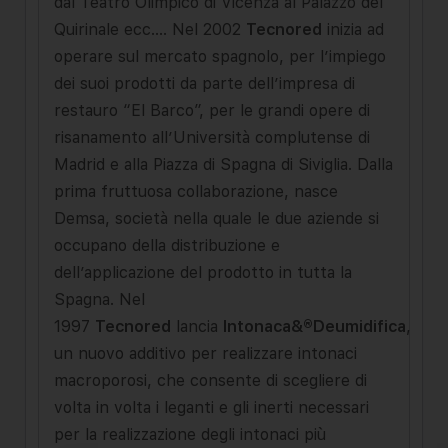
dal Teatro Olimpico di Vicenza al Palazzo del
Quirinale ecc…. Nel 2002
Tecnored
inizia ad
operare sul mercato spagnolo, per l’impiego
dei suoi prodotti da parte dell’impresa di
restauro “El Barco”, per le grandi opere di
risanamento all’Università complutense di
Madrid e alla Piazza di Spagna di Siviglia. Dalla
prima fruttuosa collaborazione, nasce
Demsa, società nella quale le due aziende si
occupano della distribuzione e
dell’applicazione del prodotto in tutta la
Spagna. Nel
1997
Tecnored
lancia
Intonaca&®Deumidifica
,
un nuovo additivo per realizzare intonaci
macroporosi, che consente di scegliere di
volta in volta i leganti e gli inerti necessari
per la realizzazione degli intonaci più