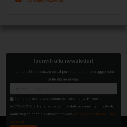
Contatta l'Azienda
Iscriviti alla newsletter!
Inserisci il tuo indirizzo email per rimanere sempre aggiornato
sulle ultime novità.
Dichiaro di aver preso visione dell'Informativa Privacy e
ACCONSENTO al trattamento dei miei dati personali per finalità di
marketing da parte di Edilsocialnetwork
(Per visionare la Privacy Policy
clicca qui).