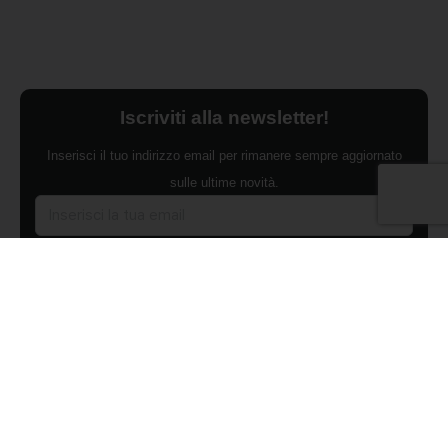
Iscriviti alla newsletter!
Inserisci il tuo indirizzo email per rimanere sempre aggiornato
sulle ultime novità.
Dichiaro di aver preso visione dell'Informativa Privacy e
ACCONSENTO al trattamento dei miei dati personali per finalità di
marketing da parte di Edilsocialnetwork
(Per visionare la Privacy Policy
clicca qui).
Iscriviti