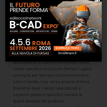
un sistema integrato di copertura continua
senza sovrapposizioni esterne, prodotto in
cantiere con innovativo giunto ermetico a
incastro antirisalita e con canale di sicurezza
drenante sempre attivo senza alcun
fissaggio meccanico esterno.
L’impianto di profilatura l’officina le
apparecchia­ture per il sollevamento e le
principali attrezzature vengono predisposte
direttamente in cantiere at­traverso l’unità
mobile specifica strutturata Per­fect Logistic
concepita per lavorare autonomamente in
tutto il mondo. Una vera e propria officina
itinerante dove i tec­nici specializzati a
supporto possono garantire sempre la
qualità assoluta del prodotto.