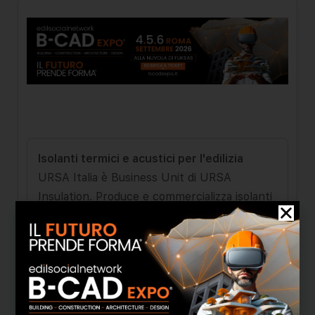
Isolanti termici e acustici per l'edilizia
URSA Italia è Business Unit di URSA
Insulation. Produce e commercializza isolanti
termici ed isolanti acustici per l'edilizia. Le
sue due principali linee di prodotto sono
Ursa XPS, pannelli in polistirene estruso per
l’isolamento termico di coperture, pareti e
pavimenti; URSA GLASSWOOL e URSA
TERRA pannelli e feltri in lana di vetro e lana