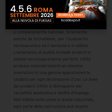
minerale per l’isolamento termico ed
acustico di coperture e pareti di costruzioni
civili ed industriali; URSA PUREONE, la lana
minerale di nuova generazione, l'unica bianca
e completamente naturale, totalmente
esente da formaldeide, per l'isolamento
termoacustico ed il benessere in edilizia.
L’isolamento di qualità richiede prodotti e
sistemi tecnologicamente perfetti. URSA
produce materiali isolanti ad altissime
prestazioni in una gamma appositamente
studiata per ogni destinazione d'uso. Le linee
dei prodotti URSA si distinguono per
versatilità applicativa e facilità d'impiego.
Nell'edilizia civile come in quella industriale,
ogni parte della costruzione può essere