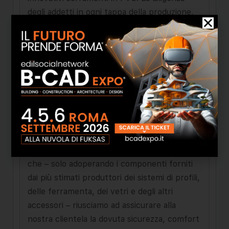
degli addetti in ogni tappa della produzione,
l’impiego delle più avanzate tecnologie,
nonché l’orientamento allo sviluppo ed al
continuo miglioramento della qualita,
garantiscono la fabbricazione di prodotti in
grado di soddisfare le più alte aspettative dei
nostri clienti. I componenti di elevatissima
qualità utilizzati da noi nel processo di
produzione di serramenti costituiscono
l’espressione di eccezionali possibilità
creative dei nostri fornitori. Siamo convinti
che – solo adoperando i componenti forniti
dai più stimati produttori dei sistemi di profili,
delle ferramenta, dei vetri e degli altri
accessori – riusciamo ad assicurare alla
nostra clientela la dovuta sicurezza, comfort