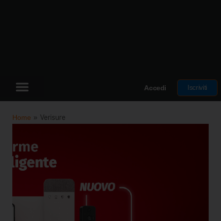
Iscriviti
Accedi
Home
»
Verisure