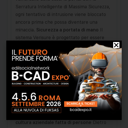
Serratura Intelligente di Massima Sicurezza,
ogni tentativo di intrusione viene bloccato
ancora prima che possa diventare una
minaccia.
Sicurezza a portata di mano
Il
sistema Verisure è progettato per essere
efficiente, immediato e sempre connesso.
Attraverso l’App My Verisure, è possibile
monitorare la propria abitazione o attività
commerciale da qualsiasi luogo, con immagini
in alta definizione grazie a telecamere Full
HD e archiviazione sicura nel Cloud Protetto.
E per chi cerca una protezione rapida, il
servizio di installazione può essere
completato in meno di 24 ore, senza opere
murarie, grazie alla tecnologia wireless.
Una
cultura aziendale fatta di persone
Dietro