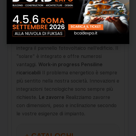
L’azienda guarda verso il futuro e offre una
soluzione per tutte le abitazioni: ha
immaginato, progettato, ottimizzato e
realizzato
Zenergy
, un parapetto modulare e
prodotto su misura, senza limitazioni, che
integra il pannello fotovoltaico nell’edificio. Il
"solare" è integrato e offre numerosi
vantaggi.
Work-in progress Pensiline
ricaricabili
Il problema energetico è sempre
più sentito nella nostra società. Innovazioni e
integrazioni tecnologiche sono sempre più
richieste.
Le zavorre
Realizziamo zavorre
con dimensioni, peso e inclinazione secondo
le vostre esigenze di impianto.
+ CATALOGHI