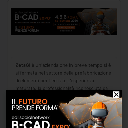
ZetaGi
è un'azienda che in breve tempo si è
affermata nel settore della prefabbricazione
di elementi per l’edilizia. L’esperienza
maturata, la professionalità riconosciuta dai
clienti, la capacità di perseguire obiettivi in
linea con le innovazioni del mercato, l'hanno
portata a operare ai massimi livelli qualitativi
e a poter offrire al cliente un aspetto
innovativo:
Un'azienda che pensa al futuro