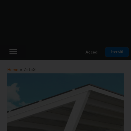
Iscriviti
Accedi
Home
»
ZetaGi