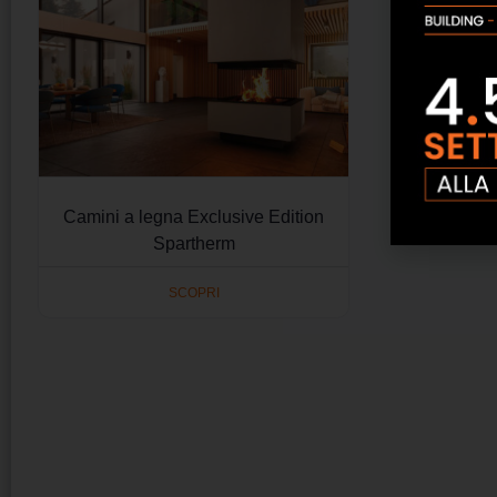
Camini a legna Exclusive Edition
Spartherm
SCOPRI