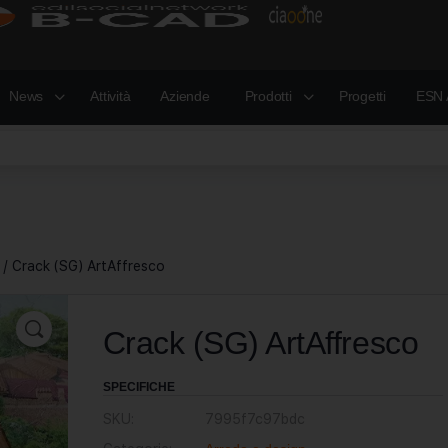
News
Attività
Aziende
Prodotti
Progetti
ESN 
/ Сrack (SG) ArtAffresco
Сrack (SG) ArtAffresco
SPECIFICHE
SKU:
7995f7c97bdc