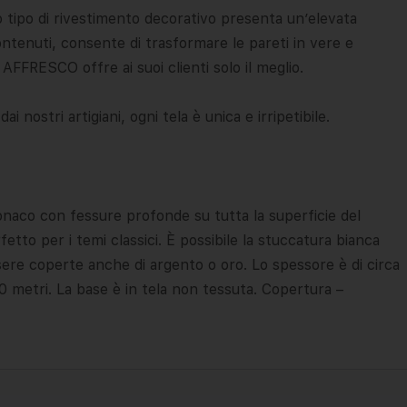
to tipo di rivestimento decorativo presenta un’elevata
ntenuti, consente di trasformare le pareti in vere e
FFRESCO offre ai suoi clienti solo il meglio.
ai nostri artigiani, ogni tela è unica e irripetibile.
tonaco con fessure profonde su tutta la superficie del
etto per i temi classici. È possibile la stuccatura bianca
sere coperte anche di argento o oro. Lo spessore è di circa
0 metri. La base è in tela non tessuta. Copertura –