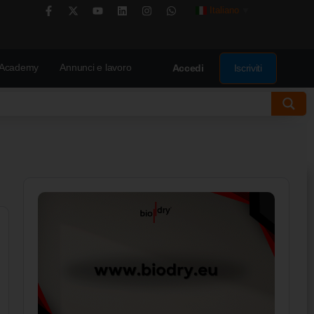
Italiano
▼
Academy
Annunci e lavoro
Iscriviti
Accedi