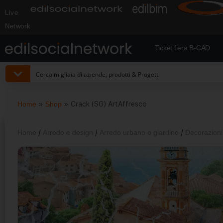
Live
Network
Ticket fiera B-CAD
Home
»
Shop
»
Сrack (SG) ArtAffresco
Home
/
Arredo e design
/
Arredo urbano e giardino
/
Decorazioni