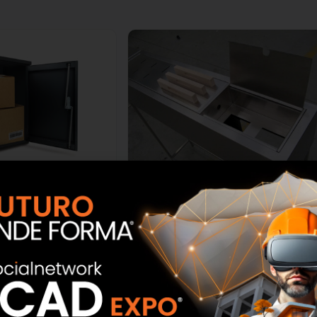
ostali Portapacchi
Canali attrezzati
Alubox
SCOPRI
SCOPRI