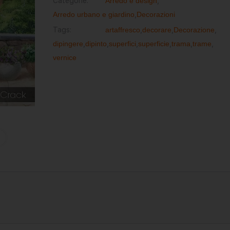
Categorie:
Arredo e design
,
Arredo urbano e giardino
,
Decorazioni
Tags:
artaffresco
,
decorare
,
Decorazione
,
dipingere
,
dipinto
,
superfici
,
superficie
,
trama
,
trame
,
vernice