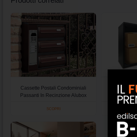
Prodotti correlati
Cassette Postali Condominiali
Cassette P
Passanti In Recinzione Alubox
SCOPRI