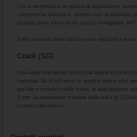
Con la semplicità e la velocità di applicazione, ques
componente estetica e, avendo costi di materiale co
proprie opere d’arte ad un prezzo vantaggioso. ART A
Tutti i materiali della fabbrica sono realizzati a mano d
Сrack (SG)
Una superficie densa formata da diversi strati di in
materiale. Dà all’affresco un aspetto antico ed è perf
parziale o completa delle crepe, le quali possono es
3 mm. La dimensione massima della tela è di 3,20×8,
intonaco decorativo.