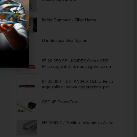
Ibrida Compact - Sikur Home
Double face Biva System
87 26 250 SB - KNIPEX Cobra VDE
Pinza regolabile di nuova generazione
per tubi e dadi, 250 mm
87 02 300 T BK- KNIPEX Cobra Pinza
regolabile di nuova generazione per
tubi e dadi
CSC 45 PowerFast
NAF83007 / Profilo in alluminuio Akifix