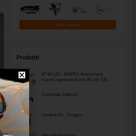
Tutti i brands
Prodotti
87 90 125 - KNIPEX Assortimenti
ricambi regolazione per 86 / 87 125
Coffrargile Daliform
Livellina HS - Torggler
Macao/high Livoni