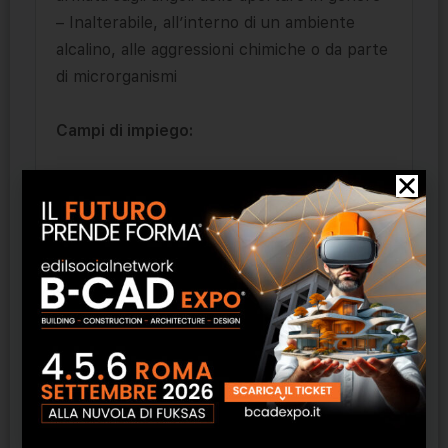
– Inalterabile, all’interno di un ambiente
alcalino, alle aggressioni chimiche o da parte
di microrganismi
Campi di impiego:
Angolare di rete in fibra di vetro preformato
da inserire in corrispondenza degli angoli di
porte, finestre e aperture in genere come
rinforzo aggiuntivo alla rete di armatura. La
rete dell’angolare è trattata con appretto
resistente agli alcali e realizzata con fibra di
vetro di qualità.