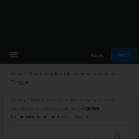
Iscriviti
Accedi
Home
»
Shop
»
Angolare tridimensionale per finestre –
Torggler
Home
/
Edilizia
/
Intonaci, vernici e collanti
/
Collante-
rasante per calcestruzzo cellulare
/ Angolare
tridimensionale per finestre – Torggler