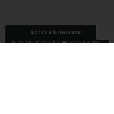
Iscriviti alla newsletter!
Inserisci il tuo indirizzo email per rimanere sempre aggiornato
sulle ultime novità.
Dichiaro di aver preso visione dell'Informativa Privacy e
ACCONSENTO al trattamento dei miei dati personali per finalità di
marketing da parte di Edilsocialnetwork
(Per visionare la Privacy Policy
clicca qui).
Iscriviti