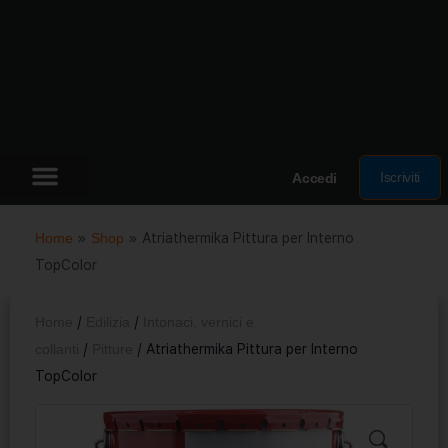
Iscriviti
Accedi
Home
»
Shop
»
Atriathermika Pittura per Interno
TopColor
Home
/
Edilizia
/
Intonaci, vernici e
collanti
/
Pitture
/ Atriathermika Pittura per Interno
TopColor