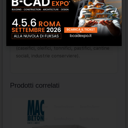
presenza di alta concentrazione di vapore
acqueo e dove si richiede una notevole e
permanente azione igienico-antimuffa,
specificatamente per cucine, bagni,
ospedali, scuole (pubbliche e private) ,
industrie alimentari di trasformazione
(caseifici, oleifici, tonnifici, pastifici, cantine
sociali, industrie conserviere).
Prodotti correlati