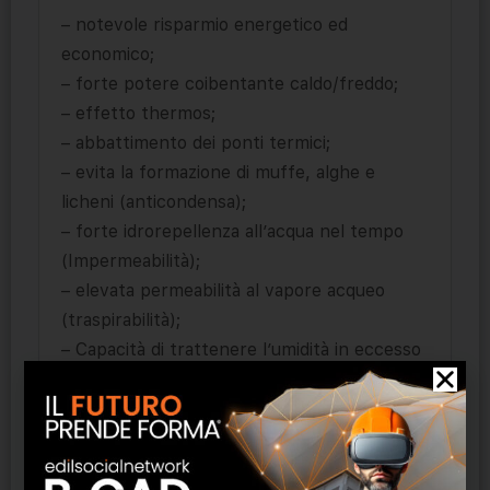
– notevole risparmio energetico ed
economico;
– forte potere coibentante caldo/freddo;
– effetto thermos;
– abbattimento dei ponti termici;
– evita la formazione di muffe, alghe e
licheni (anticondensa);
– forte idrorepellenza all’acqua nel tempo
(Impermeabilità);
– elevata permeabilità al vapore acqueo
(traspirabilità);
– Capacità di trattenere l’umidità in eccesso
e recederla equilibrando il grado di umidità
dell’aria nell’ambiente.
Particolarmente indicata per ambienti con