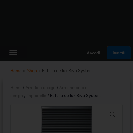
Iscriviti
Accedi
Home
»
Shop
»
Estella de lux Biva System
Home
/
Arredo e design
/
Arredamento e
design
/
Tapparelle
/ Estella de lux Biva System