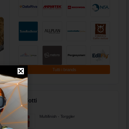
Tutti i brands
Prodotti
Multifinish - Torggler