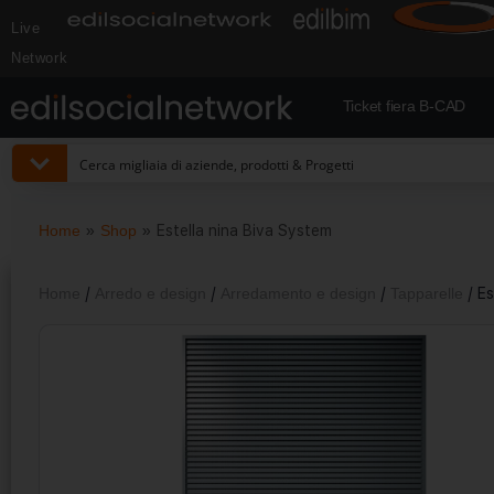
Live
Network
Ticket fiera B-CAD
Home
»
Shop
»
Estella nina Biva System
Home
/
Arredo e design
/
Arredamento e design
/
Tapparelle
/ Es