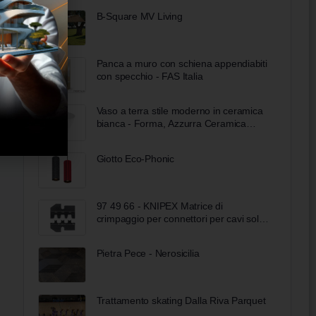
B-Square MV Living
Panca a muro con schiena appendiabiti
con specchio - FAS Italia
Vaso a terra stile moderno in ceramica
bianca - Forma, Azzurra Ceramica
Bobool
Giotto Eco-Phonic
97 49 66 - KNIPEX Matrice di
crimpaggio per connettori per cavi solari
MC4 (Multi-Contact)
Pietra Pece - Nerosicilia
Trattamento skating Dalla Riva Parquet