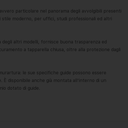
davvero particolare nel panorama degli avvolgibili presenti
tile moderno, per uffici, studi professionali ed altri
a degli altri modelli, fornisce buona trasparenza ed
curamento a tapparella chiusa, oltre alla protezione dagli
in murartura: le sue specifiche guide possono essere
e. È disponibile anche già montata all’interno di un
io dotato di guide.