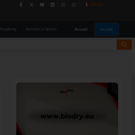
Italiano
▼
Academy
Annunci e lavoro
Iscriviti
Accedi