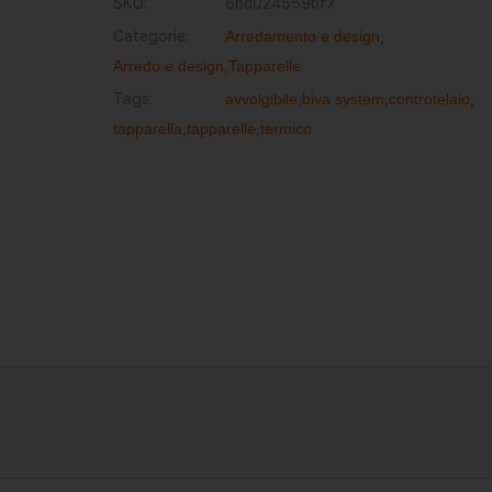
SKU:
6bd024559bf7
Categorie:
Arredamento e design
,
Arredo e design
,
Tapparelle
Tags:
avvolgibile
,
biva system
,
controtelaio
,
tapparella
,
tapparelle
,
termico