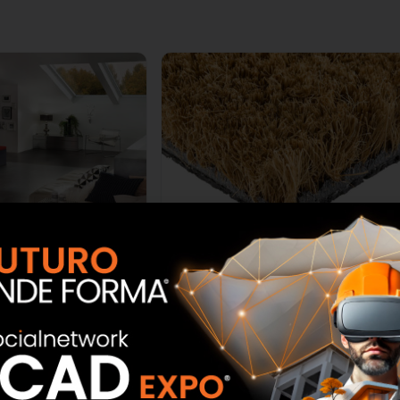
 Premium Ediction
Zerbino personalizzabile Floormad
partherm
SCOPRI
SCOPRI