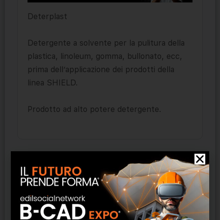
Deterplast
Detergente a solvente per la pulitura della
plastica, linoleum, gomma, bullonato, ecc,
prima dell’applicazione dei prodotti della
linea SHIELD.
Prodotto ad alto potere detergente.
Prodotti correlati