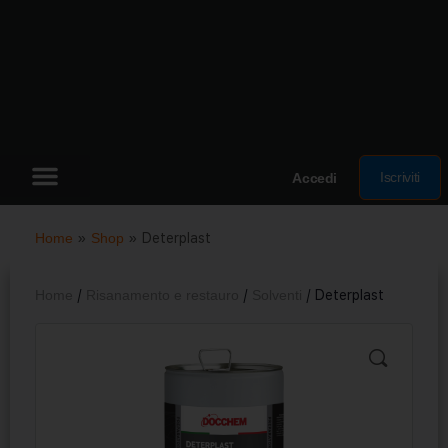
Iscriviti
Accedi
Home
»
Shop
»
Deterplast
Home
/
Risanamento e restauro
/
Solventi
/ Deterplast