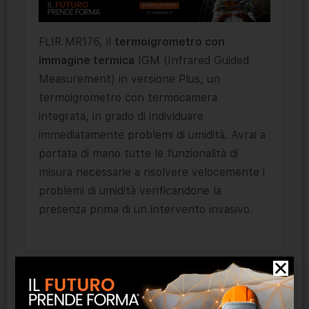
FLIR MR176, il
termoigrometro con
immagine termica
IGM (Infrared Guided
Measurement) in versione Plus, un
termoigrometro con termocamera
integrata, in grado di individuare
immediatamente problemi di umidità. Avrai a
portata di mano tutte le funzionalità di
misura necessarie a risolvere velocemente i
problemi di umidità verificandone la
presenza prima di un intervento invasivo.
Prodotti correlati