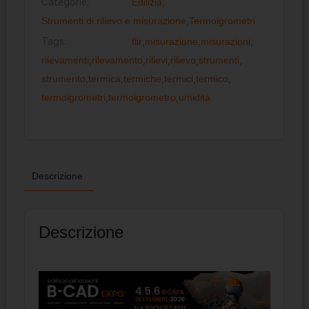
Categorie:
Edilizia
,
Strumenti di rilievo e misurazione
,
Termoigrometri
Tags:
flir
,
misurazione
,
misurazioni
,
rilevamenti
,
rilevamento
,
rilievi
,
rilievo
,
strumenti
,
strumento
,
termica
,
termiche
,
termici
,
termico
,
termoigrometri
,
termoigrometro
,
umidità
Descrizione
Descrizione