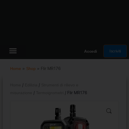
Iscriviti
Accedi
Home
»
Shop
»
Flir MR176
Home
/
Edilizia
/
Strumenti di rilievo e
misurazione
/
Termoigrometri
/ Flir MR176