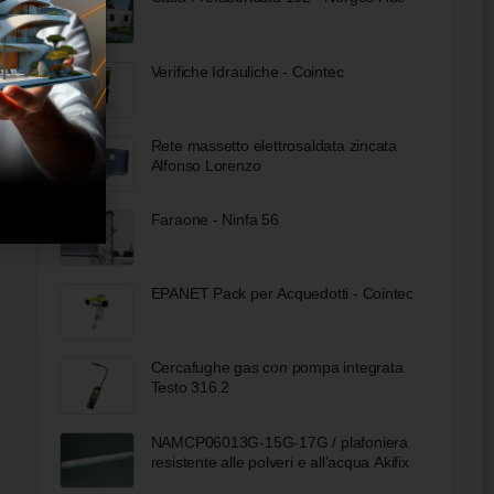
Verifiche Idrauliche - Cointec
Rete massetto elettrosaldata zincata
Alfonso Lorenzo
Faraone - Ninfa 56
EPANET Pack per Acquedotti - Cointec
Cercafughe gas con pompa integrata
Testo 316.2
NAMCP06013G-15G-17G / plafoniera
resistente alle polveri e all’acqua Akifix