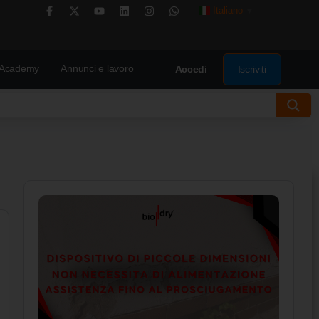
Italiano
▼
Academy
Annunci e lavoro
Iscriviti
Accedi