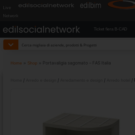
Live
Network
Ticket fiera B-CAD
Home
»
Shop
»
Portavaligia sagomato – FAS Italia
Home
/
Arredo e design
/
Arredamento e design
/
Arredo hotel
/ 