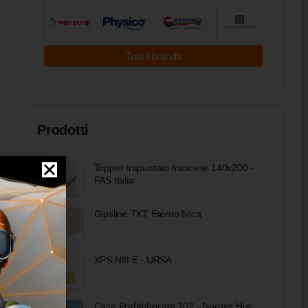
Tutti i brands
Prodotti
Topper trapuntato francese 140x200 -
FAS Italia
Gipsline TXT Eterno Ivica
XPS NIII E - URSA
Casa Prefabbricata 102 - Norges Hus