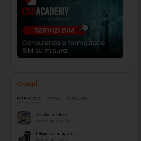
Gruppi
PIÙ RECENTE
ATTIVO
POPOLARE
Allestimenti fiere
creato un anno fa
Efficienza energetica
creato un anno fa