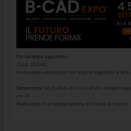
Portavaligia sagomato
[Cod. 30344]
Portavaligia salvaspazio con angolo sagomato e liste 
Dimensioni:
63,2×44,9×41 cm (LxPxH). Angolo sagom
cm 41.
Realizzabile in un’ampia gamma di finiture di colore.