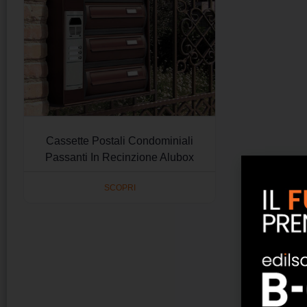
Cassette Postali Condominiali
Passanti In Recinzione Alubox
SCOPRI