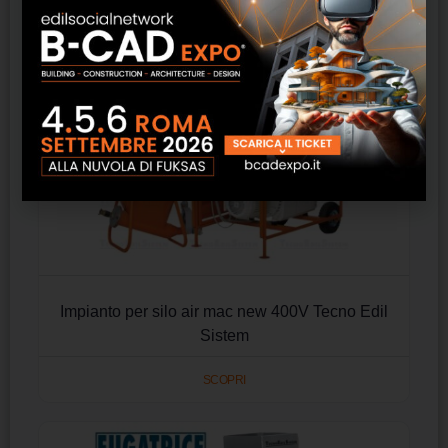
Impianto per silo air mac new 400V Tecno Edil
Sistem
SCOPRI