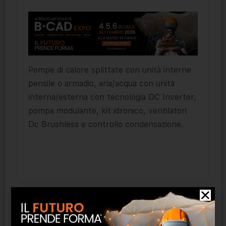
Pompe di calore splittate con unità interne
pensile o armadio, aria/acqua con unità
interna/esterna con tecnologia DC Inverter,
pompa modulante, kit idronico, ventilatori
Dc Brushless e controllo condensazione.
Prodotti correlati