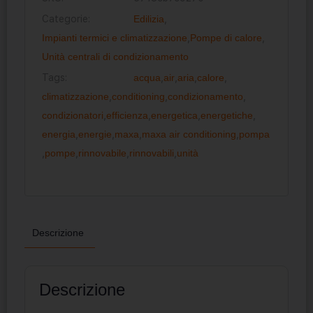
Categorie:
Edilizia
,
Impianti termici e climatizzazione
,
Pompe di calore
,
Unità centrali di condizionamento
Tags:
acqua
,
air
,
aria
,
calore
,
climatizzazione
,
conditioning
,
condizionamento
,
condizionatori
,
efficienza
,
energetica
,
energetiche
,
energia
,
energie
,
maxa
,
maxa air conditioning
,
pompa
,
pompe
,
rinnovabile
,
rinnovabili
,
unità
Descrizione
Descrizione