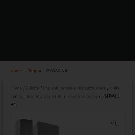
Home
»
Shop
»
i-SHWAK V4
Home
/
Edilizia
/
Impianti termici e climatizzazione
/
Unità
centrali di condizionamento
/
Pompe di calore
/ i-SHWAK
V4