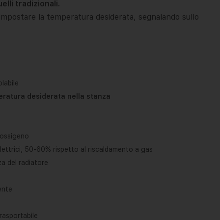
lli tradizionali.
di impostare la temperatura desiderata, segnalando sullo
labile
eratura desiderata nella stanza
 ossigeno
lettrici, 50-60% rispetto al riscaldamento a gas
za del radiatore
ente
e
rasportabile