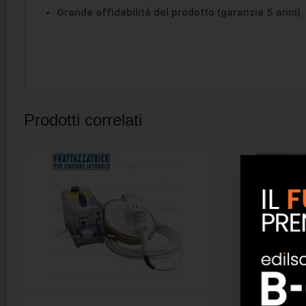
Grande affidabilità del prodotto (garanzia 5 anni)
Prodotti correlati