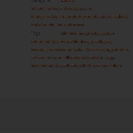
Categorie:
Edilizia
,
Impianti termici e climatizzazione
,
Pannelli radianti a parete
,
Pavimenti e pareti radianti
,
Radiatori elettrici a infrarossi
Tags:
alluminio
,
aria
,
ath italia
,
calore
,
componente
,
confortevole
,
design
,
ecologico
,
economico
,
emissione
,
facile
,
infrarossi
,
irraggiamento
,
lontani
,
muro
,
pannelli
,
radiatore
,
radiatori
,
raggi
,
riscaldamento
,
riscaldanti
,
uniforme
,
veloce
,
volumi