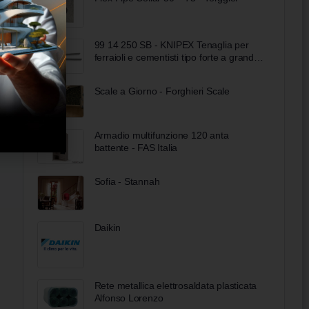
99 14 250 SB - KNIPEX Tenaglia per
ferraioli e cementisti tipo forte a grande
forza di taglio zincata lucida 250 mm
Scale a Giorno - Forghieri Scale
Armadio multifunzione 120 anta
battente - FAS Italia
Sofia - Stannah
Daikin
Rete metallica elettrosaldata plasticata
Alfonso Lorenzo