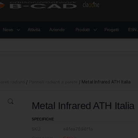
News
Attività
Aziende
Prodotti
Progetti
ESN 
areti radianti
/
Pannelli radianti a parete
/ Metal Infrared ATH Italia
Metal Infrared ATH Italia
SPECIFICHE
SKU:
e4fea7894f1a