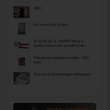
ORO
Pvc torino Biva System
97 52 65 DG A - KNIPEX Pinza a
quattro punzoni per contatti torniti
rivestiti in materiale bicomponente
cromata 250 mm
Poltroncina impilabile in wicker - FAS
Italia
Trial vasca idromassaggio Hidrospace