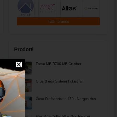
Tutti i brands
Prodotti
Fresa MB R700 MB Crusher
Orus Breda Sistemi Industriali
Casa Prefabbricata 150 - Norges Hus
Flex Pipe Collar 50 – 75 - Torggler