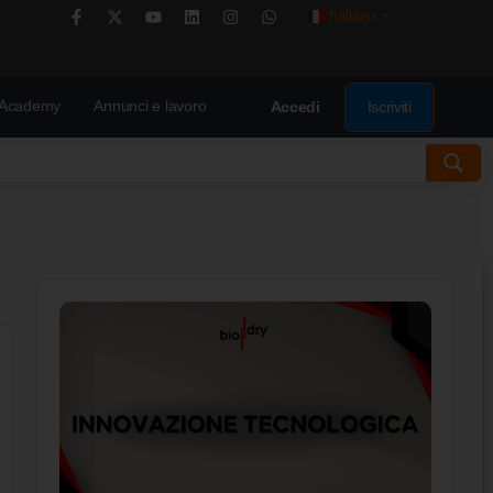
Italiano
▼
Academy
Annunci e lavoro
Iscriviti
Accedi