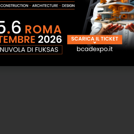
Tecno Edil Sistem
Impastatore continuo bazooka
400V Tecno Edil Sistem
SCOPRI
SCOPRI