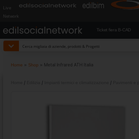
Live
Network
Ticket fiera B-CAD
Home
»
Shop
»
Metal Infrared ATH Italia
Home
/
Edilizia
/
Impianti termici e climatizzazione
/
Pavimenti e p