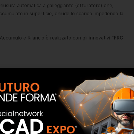
 chiusura automatica a galleggiante (otturatore) che,
 accumulato in superficie, chiude lo scarico impedendo la
cumulo e Rilancio è realizzato con gli innovativi “
FRC
Accumulo e Rilancio Gazebo è dotato di:
elettrico di comando e controllo,
galleggiante in acciaio INOX AISI 304 tarato per liquidi
 poliuretano espanso a celle aperte.