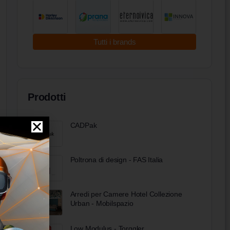
Tutti i brands
Prodotti
CADPak
Poltrona di design - FAS Italia
Arredi per Camere Hotel Collezione
Urban - Mobilspazio
Low Modulus - Torggler