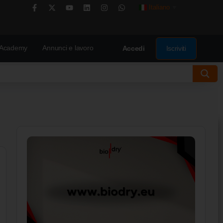
Italiano
▼
Academy
Annunci e lavoro
Iscriviti
Accedi