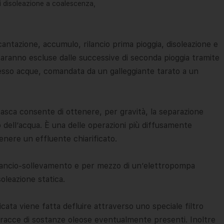
i disoleazione a coalescenza,
ecantazione, accumulo, rilancio prima pioggia, disoleazione e
 saranno escluse dalle successive di seconda pioggia tramite
gresso acque, comandata da un galleggiante tarato a un
 vasca consente di ottenere, per gravità, la separazione
o dell’acqua. È una delle operazioni più diffusamente
enere un effluente chiarificato.
lancio-sollevamento e per mezzo di un’elettropompa
oleazione statica.
icata viene fatta defluire attraverso uno speciale filtro
tracce di sostanze oleose eventualmente presenti. Inoltre