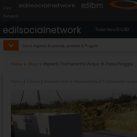
Live
Network
Ticket fiera B-CAD
Home
»
Shop
»
Impianti Trattamento Acque di Prima Pioggia
Home
/
Edilizia
/
Impianti idrici e depurazione
/
Trattamento acqu