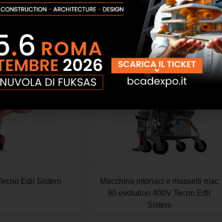
Tecno Edil Sistem
Macchina intonaci e massetti mac
90 evolution 400V Tecno Edil
Sistem