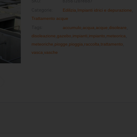
SKU:
b358128fe8d7
Categorie:
Edilizia
,
Impianti idrici e depurazione
,
Trattamento acque
Tags:
accumulo
,
acqua
,
acque
,
disoleare
,
disoleazione
,
gazebo
,
impianti
,
impianto
,
meteorica
,
meteoriche
,
piogge
,
pioggia
,
raccolta
,
trattamento
,
vasca
,
vasche