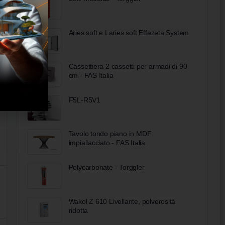
Aries soft e Laries soft Effezeta System
Cassettiera 2 cassetti per armadi di 90
cm - FAS Italia
F5L-R5V1
Tavolo tondo piano in MDF
impiallacciato - FAS Italia
Polycarbonate - Torggler
Wakol Z 610 Livellante, polverosità
ridotta