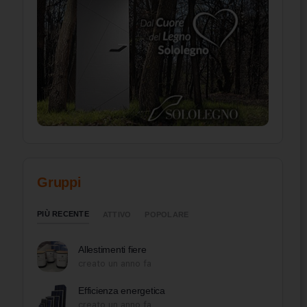
Gruppi
PIÙ RECENTE
ATTIVO
POPOLARE
Allestimenti fiere
creato un anno fa
Efficienza energetica
creato un anno fa