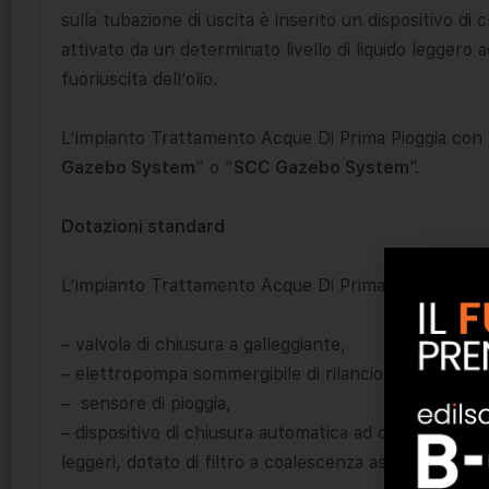
sulla tubazione di uscita è inserito un dispositivo di
attivato da un determinato livello di liquido leggero
fuoriuscita dell’olio.
L’impianto Trattamento Acque Di Prima Pioggia con Ac
Gazebo System
” o “
SCC Gazebo System
”.
Dotazioni standard
L’impianto Trattamento Acque Di Prima Pioggia con 
– valvola di chiusura a galleggiante,
– elettropompa sommergibile di rilancio con quadro 
– sensore di pioggia,
– dispositivo di chiusura automatica ad otturatore a 
leggeri, dotato di filtro a coalescenza asportabile in