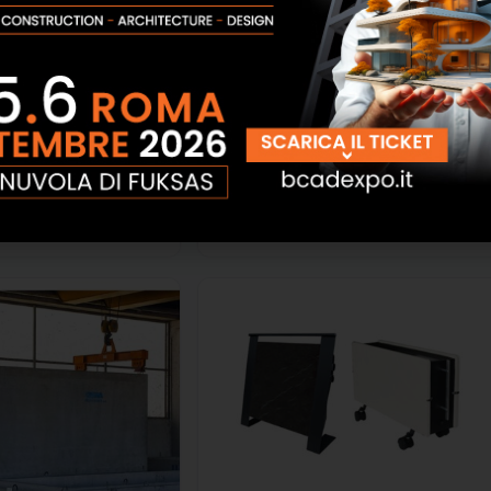
tlantis Daliform
Termoconvettore ad accumulo di
calore DUO HEAT
SCOPRI
SCOPRI