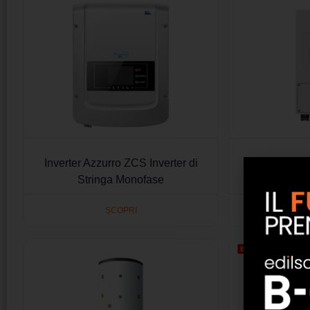
Inverter Azzurro ZCS Inverter di
Invert
Stringa Monofase
SCOPRI