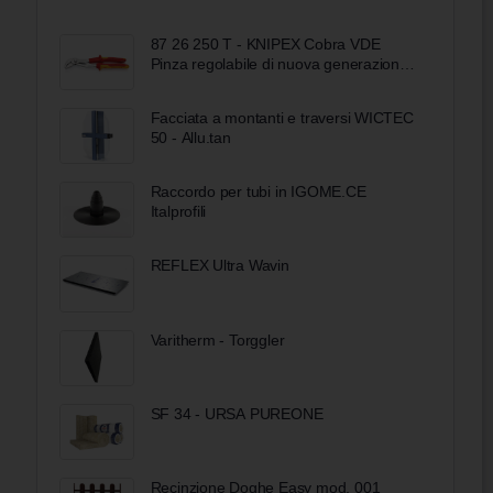
87 26 250 T - KNIPEX Cobra VDE
Pinza regolabile di nuova generazione
per tubi e dadi, 250 mm
Facciata a montanti e traversi WICTEC
50 - Allu.tan
Raccordo per tubi in IGOME.CE
Italprofili
REFLEX Ultra Wavin
Varitherm - Torggler
SF 34 - URSA PUREONE
Recinzione Doghe Easy mod. 001