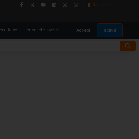
Italiano
▼
Academy
Annunci e lavoro
Iscriviti
Accedi