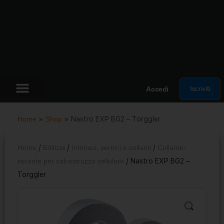
Iscriviti
Accedi
Home
»
Shop
»
Nastro EXP BG2 – Torggler
Home
/
Edilizia
/
Intonaci, vernici e collanti
/
Collante-
rasante per calcestruzzo cellulare
/ Nastro EXP BG2 –
Torggler