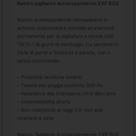
Nastro sigillante autoespandente EXP BG2
Nastro autoespandente monoadesivo in
schiuma poliuretanica morbida ad elasticità
permanente per la sigillatura a norma UNI
11673-1 di giunti di montaggio tra serramenti
(telai di porte e finestre) e parete, con o
senza controtelaio.
– Proprietà termiche isolanti
– Tenuta alla pioggia battente 300 Pa
– Resistenze alle intemperie oltre dieci anni
– Impermeabilità all’aria
– Non resistente ai raggi UV: non può
rimanere a vista
Nastro Sigillante Austoespandente EXP BG2