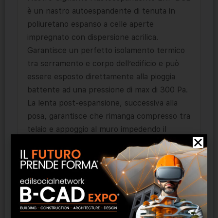
è un nastro autoespandente di tenuta in
poliuretano espanso a celle aperte
impregnato con dispersione acrilica.
Garantisce un perfetto isolamento termico
tra serramento e corpo dell’edificio e può
essere esposto direttamente alla pioggia
battente ad una pressione di max di 300 Pa.
La lenta post-espansione, successiva alla
posa, garantisce che rimanga compresso tra
telaio e appoggio al muro impedendo il
passaggio di vento, correnti d’aria, pioggia,
rumore e irraggiamento solare. Ammortizza
eventuali vibrazioni, assorbe le dilatazioni e
protegge dall’ingresso del particolato
atmosferico. Disponibile in varie misure
(larghezza x profondità) si adatta a fughe di