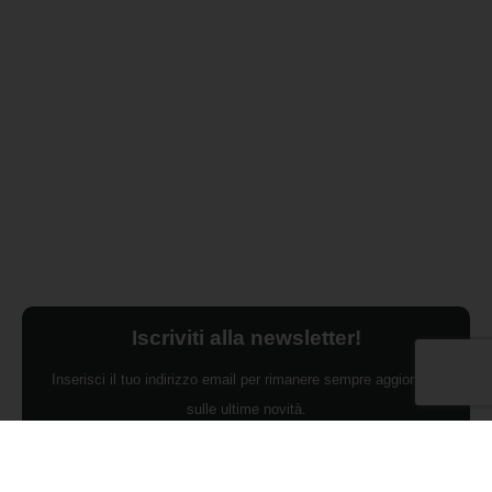
Iscriviti alla newsletter!
Inserisci il tuo indirizzo email per rimanere sempre aggiornato
sulle ultime novità.
Dichiaro di aver preso visione dell'Informativa Privacy e