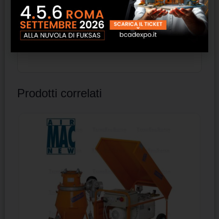
spessori diversi nei raccordi presenti
sull’involucro edilizio tra finestre, telai
metallici, telai in legno, ecc. Il nastro BG2
deve essere protetto dai raggi UV
Prodotti correlati