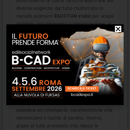
assortimento di tubi e raccordi adatti alle più
diverse esigenze: dal tubo multistrato in
metallo polimero
RAUTITAN stabil
per acqua
potabile, riscaldamento e climatizzazione, al
tubo in polietilene reticolato ad alta
pressione RAUTITAN flex, a RAUTITAN
pink per impianti di riscaldamento. Il sistema
REHAU mantiene inalterate le
caratteristiche dell’acqua potabile e assicura
impianti a regola d’arte e dalle performance
che durano nel tempo in tutti gli ambiti del
settore idrotermosanitario. I tubi RAUTITAN
sono
autoportanti
, dotati di uno strato
interno più spesso e resistenti a raggi UV,
salsedine ed intemperie, caratteristiche che
minimizzano il rischio di perdite. Inoltre,
grazie al tubo preisolato che riduce le