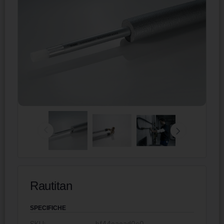
Rautitan
SPECIFICHE
SKU:
bf44eaead0c0