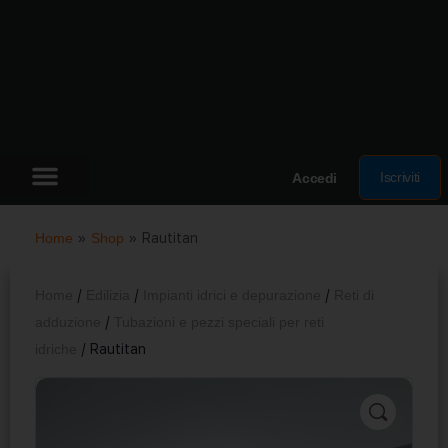
Iscriviti
Accedi
Home
»
Shop
»
Rautitan
Home
/
Edilizia
/
Impianti idrici e depurazione
/
Reti di
adduzione
/
Tubazioni e pezzi speciali per reti
idriche
/ Rautitan