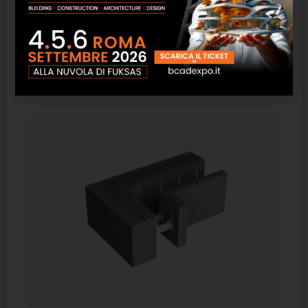
Aquafire led Bifire
SCOPRI