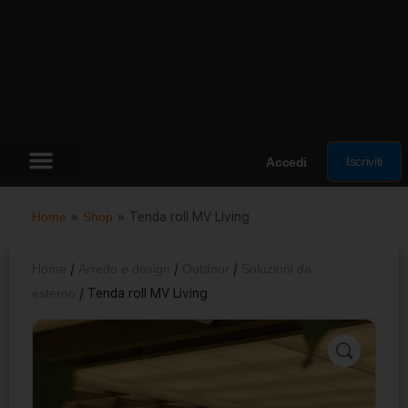
Iscriviti
Accedi
Home
»
Shop
»
Tenda roll MV Living
Home
/
Arredo e design
/
Outdoor
/
Soluzioni da
esterno
/ Tenda roll MV Living