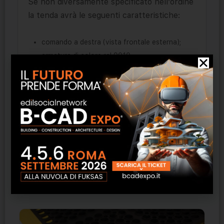
Se non diversamente specificato nell’ordine
la tenda avrà le seguenti caratteristiche:
comando a destra (vista frontale esterna);
armatura di colore ral 9010
cucitura SunStop (TENARA o SALDATO a
richiesta senza maggiorazione);
La dimensione in larghezza è sempre
esterna piastre laterali.
Larghezza Max. realizzabile: 500
Prodotti correlati