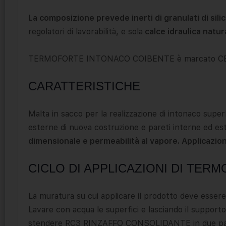
La composizione prevede inerti di granulati di sili
regolatori di lavorabilità, e sola
calce idraulica natur
TERMOFORTE INTONACO COIBENTE è marcato CE s
CARATTERISTICHE
Malta in sacco per la realizzazione di intonaco supe
esterne di nuova costruzione e pareti interne ed ester
dimensionale e permeabilità al vapore. Applicazio
CICLO DI APPLICAZIONI DI TE
La muratura su cui applicare il prodotto deve essere ri
Lavare con acqua le superfici e lasciando il supporto
stendere RC3 RINZAFFO CONSOLIDANTE in due passa