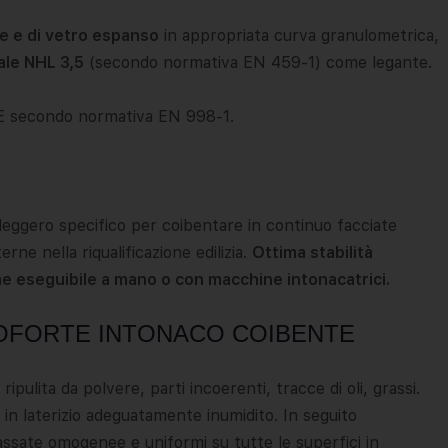
ce e di vetro espanso
in appropriata curva granulometrica,
ale NHL 3,5
(secondo normativa EN 459-1) come legante.
econdo normativa EN 998-1.
rleggero specifico per coibentare in continuo facciate
ne nella riqualificazione edilizia.
Ottima stabilità
ne eseguibile a mano o con macchine intonacatrici.
RMOFORTE INTONACO COIBENTE
pulita da polvere, parti incoerenti, tracce di oli, grassi.
 in laterizio adeguatamente inumidito. In seguito
te omogenee e uniformi su tutte le superfici in