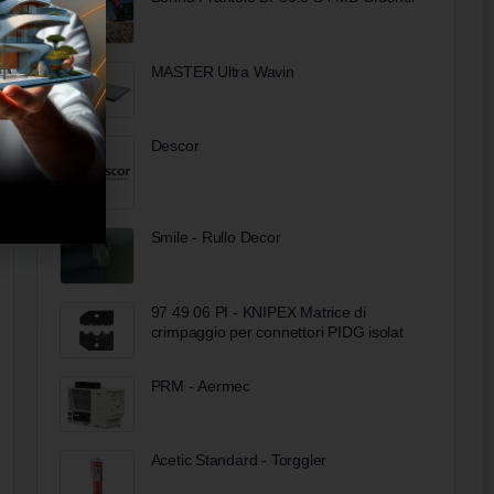
MASTER Ultra Wavin
Descor
Smile - Rullo Decor
97 49 06 PI - KNIPEX Matrice di
crimpaggio per connettori PIDG isolat
PRM - Aermec
Acetic Standard - Torggler