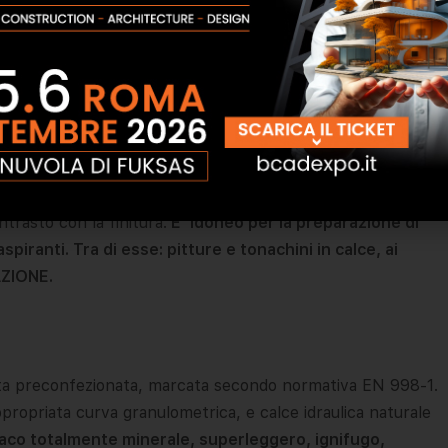
o con il marciapiede lasciandolo staccato di almeno 2 cm.
APPLICAZIONE
nimo 28 giorni, procedere alla stesura di ST12
he migliora la resistenza superficiale dell’intonaco, rende
trasto con la finitura.
E’ idoneo per la preparazione di
piranti. Tra di esse: pitture e tonachini in calce, ai
AZIONE.
alta preconfezionata, marcata secondo normativa EN 998-1.
ppropriata curva granulometrica, e calce idraulica naturale
aco totalmente minerale, superleggero, ignifugo,