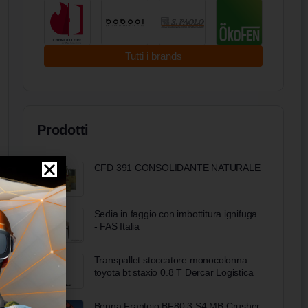
Tutti i brands
Prodotti
CFD 391 CONSOLIDANTE NATURALE
Sedia in faggio con imbottitura ignifuga
- FAS Italia
Transpallet stoccatore monocolonna
toyota bt staxio 0.8 T Dercar Logistica
Benna Frantoio BF80.3 S4 MB Crusher