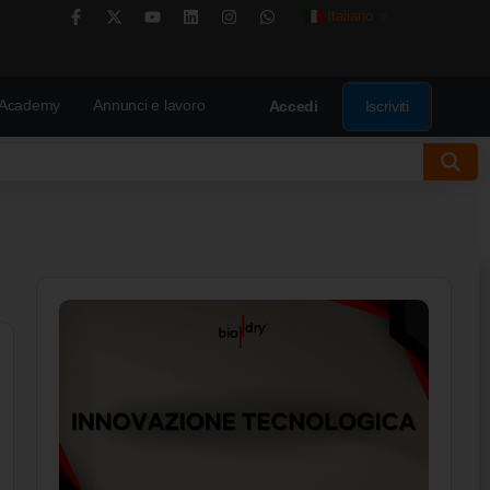
Italiano
▼
Academy
Annunci e lavoro
Iscriviti
Accedi