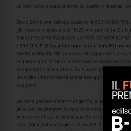
calcestruzzo e parzialmente su quelle in laterizio, c
Dopo 24/48 ore dall’applicazione di RC3 RINZAFFO 
allo spessore massimo di 15/20 mm per volta.
Su tu
RINZAFFO ANTISALE RA3 e/o RC3 CONSOLIDANT
TERMOFORTE (quando superiore ai mm 30) una reti
10×10 o 20×20.
Ciò consente di supportare lo strat
evitando la formazione d’eventuali fessurazioni prov
compongono la muratura. Su blocchi porizzati inumid
Inumidire ulteriormente prima dell’applicazione, assi
supporto.
Lasciare passare almeno un giorno, a seconda della st
date per raggiungere lo spessore necessario, consig
meccanica utilizzare acqua quanto basta. Per l’appl
sola acqua pulita in ragione di circa 8-9 litri ogni sac