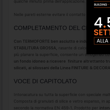
qualche minuto prima dell’applicazione.
Nelle pareti esterne evitare il contatto dell’intonac
COMPLETAMENTO DEL CICLO DI 
Con TERMOFORTE ben asciutto e indurito, dopo mi
STABILITURA GROSSA,
rasante di calce in polvere c
più planare la superficie, consente un omogeneo con
un fondo idoneo a ricevere finiture altrettanto tras
silicati, ai silossani della Linea FINITURE & DECOR
VOCE DI CAPITOLATO
Intonacatura su tutta la superficie con speciale m
Composta di granulati di silice e vetro espanso, in a
secondo la normativa EN 459-1. Prodotto per
inton