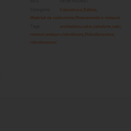
SKU:
0e1df1653667
Categorie:
Calcestruzzi
,
Edilizia
,
Materiali da costruzione
,
Risanamento e restauro
Tags:
architettura
,
calce
,
calceforte
,
calci
,
restauri
,
restauro
,
ristrutturare
,
Ristrutturazione
,
ristrutturazioni