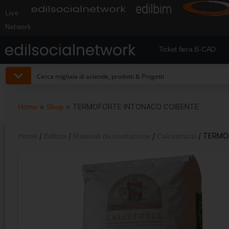
Live
Network
Ticket fiera B-CAD
Home
»
Shop
»
TERMOFORTE INTONACO COIBENTE
Home
/
Edilizia
/
Materiali da costruzione
/
Calcestruzzi
/ TERMO