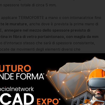
on spessore totale di circa 5 mm.
, applicare TERMOFORTE a mano o con intonacatrice fino
tte le murature
, anche dove è prevista la prima mano di
E,
annegare nel mezzo dello spessore previsto di
na in fibra di vetro portaintonaco, con maglia da mm
o d’intonaco stesso che sarà di spessore consistente,
ocate dai movimenti degli elementi diversi che
ire la muratura bagnando a saturazione il giorno prima.
curandosi dell’assenza del velo d’acqua dalla superficie del
agione e delle condizioni climatiche, tra le varie passate
liato con un minimo di mm 40. Per l’applicazione
icazione manuale mescolare il prodotto per 2-3 minuti, con
co da 13 kg. Si consiglia di lasciar riposare la malta per