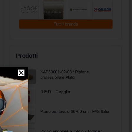
Tutti i brands
Prodotti
NAP30001-02-03 / Plafone
professionale Akifix
R.E.D. - Torggler
Piano per tavolo 60x60 cm - FAS Italia
Profilo angolare a rotolo - Torggler