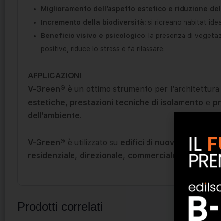
Miglioramento dell’aspetto estetico e riduzione dell
Incremento della biodiversità:
si ricreano habitat ideal
Beneficio visivo e psicologico
: la presenza di vegeta
positive, riduce lo stress e fa rilassare.
APPLICAZIONI
V-Green®
è un ottimo strumento per l’architettura
estetiche
,
prestazioni tecniche di isolamento
e
pr
dell’ambiente
.
V-Green®
è utilizzato su
edifici di nuova costruzio
residenziale
,
direzionale
,
commerciale
,
industrial
Prodotti correlati