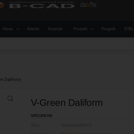
News
Attività
Aziende
Prodotti
Progetti
ESN 
en Daliform
V-Green Daliform
SPECIFICHE
SKU:
5d09c0a9fb73