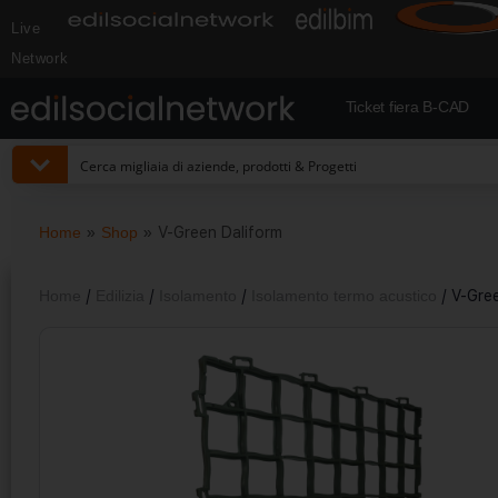
Live
Network
Ticket fiera B-CAD
Home
»
Shop
»
V-Green Daliform
Home
/
Edilizia
/
Isolamento
/
Isolamento termo acustico
/ V-Gre