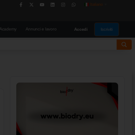
Italiano
▼
Academy
Annunci e lavoro
Iscriviti
Accedi