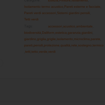
Categorie:
Edilizia
,
Finiture
,
Isolamento
,
Isolamento termo acustico
,
Pareti esterne e facciate
,
Pareti verdi accessori
,
Sistemi giardini pensili
,
Tetti verdi
Tags:
accessori
,
acustico
,
ambientale
,
biodiversità
,
Daliform
,
estetica
,
garanzia
,
giardini
,
giardino
,
griglia
,
griglie
,
isolamento
,
microclima
,
parete
,
pareti
,
pensili
,
protezione
,
qualità
,
rete
,
sostegno
,
termico
,
tetti
,
tetto
,
verde
,
verdi