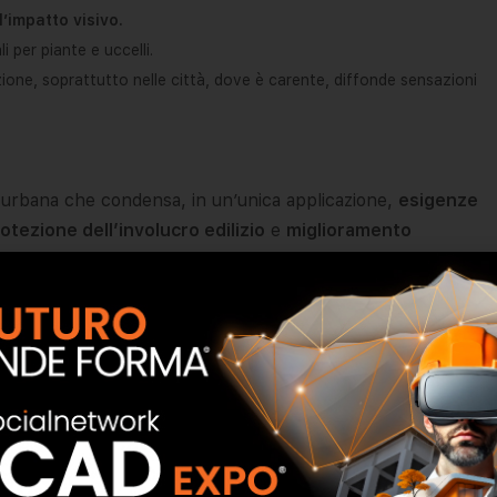
’impatto visivo.
i per piante e uccelli.
zione, soprattutto nelle città, dove è carente, diffonde sensazioni
 urbana che condensa, in un’unica applicazione,
esigenze
otezione dell’involucro edilizio
e
miglioramento
ne
o in
ristrutturazione
con qualsiasi destinazione:
e
e di
edilizia pubblica
come scuole, ospedali, ministeri.