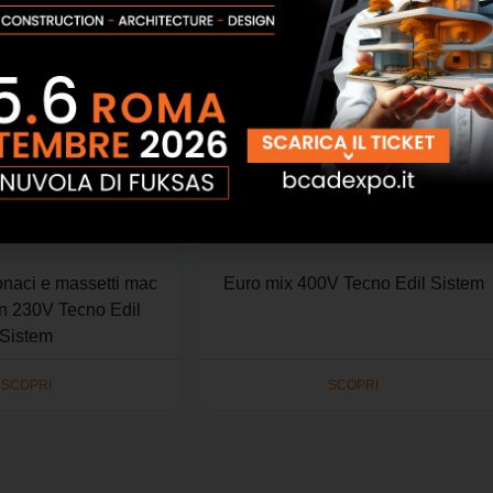
onaci e massetti mac
Euro mix 400V Tecno Edil Sistem
on 230V Tecno Edil
Sistem
SCOPRI
SCOPRI