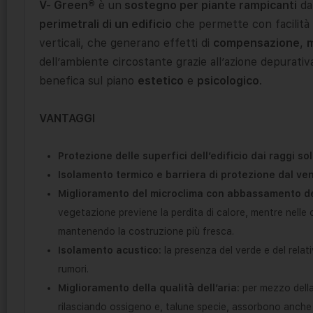
V- Green®
è un
sostegno per piante rampicanti
da 
perimetrali di un edificio
che permette con facilità e
verticali, che generano effetti di
compensazione
,
m
dell’ambiente circostante grazie all’azione depurativa
benefica sul piano
estetico
e
psicologico
.
VANTAGGI
Protezione delle superfici dell’edificio dai raggi so
Isolamento termico e barriera di protezione dal v
Miglioramento del microclima con abbassamento de
vegetazione previene la perdita di calore, mentre nelle o
mantenendo la costruzione più fresca.
Isolamento acustico:
la presenza del verde e del relat
rumori.
Miglioramento della qualità dell’aria:
per mezzo della 
rilasciando ossigeno e, talune specie, assorbono anche p