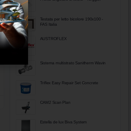
Testata per letto bicolore 190x100 -
FAS Italia
AUSTROFLEX
Sistema multistrato Sanitherm Wavin
Triflex Easy Repair Set Concrete
CAM2 Scan Plan
Estella de lux Biva System