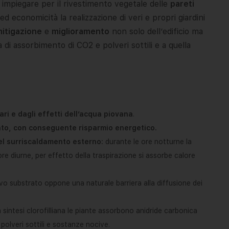
impiegare per il rivestimento vegetale delle
pareti
d economicità la realizzazione di veri e propri giardini
itigazione
e
miglioramento
non solo dell’edificio ma
 di assorbimento di CO2 e polveri sottili e a quella
lari e dagli effetti dell’acqua piovana
.
ento, con conseguente risparmio energetico.
l surriscaldamento esterno:
durante le ore notturne la
re diurne, per effetto della traspirazione si assorbe calore
ivo substrato oppone una naturale barriera alla diffusione dei
sintesi clorofilliana le piante assorbono anidride carbonica
olveri sottili e sostanze nocive.