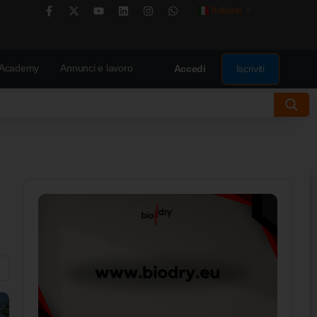
Italiano
▼
Academy
Annunci e lavoro
Iscriviti
Accedi