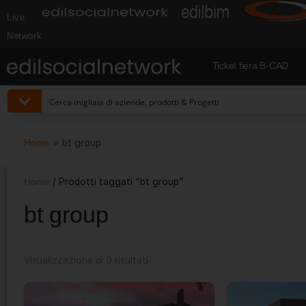
Live
Network
Ticket fiera B-CAD
Home
»
bt group
Home
/ Prodotti taggati “bt group”
bt group
Visualizzazione di 9 risultati