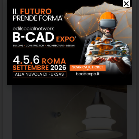
Resina errefast ErreLAB
SCOPRI