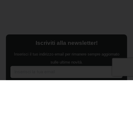
Iscriviti alla newsletter!
Inserisci il tuo indirizzo email per rimanere sempre aggiornato
sulle ultime novità.
Dichiaro di aver preso visione dell'Informativa Privacy e
ACCONSENTO al trattamento dei miei dati personali per finalità di
marketing da parte di Edilsocialnetwork
(Per visionare la Privacy Policy
clicca qui).
Iscriviti