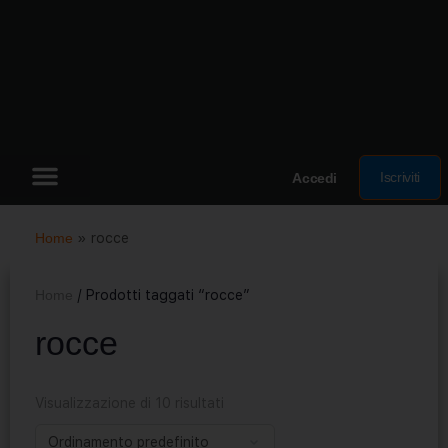
Iscriviti
Accedi
Home
»
rocce
Home
/ Prodotti taggati “rocce”
rocce
Visualizzazione di 10 risultati