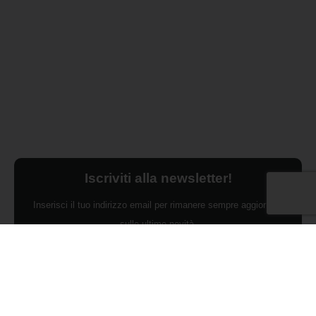
Iscriviti alla newsletter!
Inserisci il tuo indirizzo email per rimanere sempre aggiornato
sulle ultime novità.
Dichiaro di aver preso visione dell'Informativa Privacy e
ACCONSENTO al trattamento dei miei dati personali per finalità di
marketing da parte di Edilsocialnetwork
(Per visionare la Privacy Policy