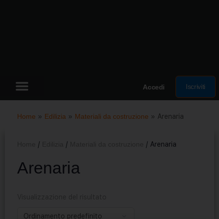
Iscriviti
Accedi
Home
»
Edilizia
»
Materiali da costruzione
»
Arenaria
Home
/
Edilizia
/
Materiali da costruzione
/ Arenaria
Arenaria
Visualizzazione del risultato