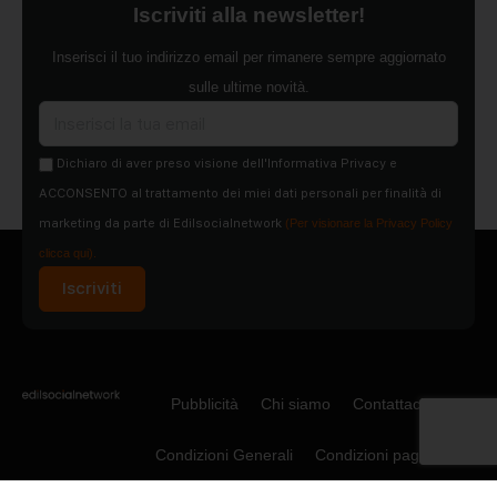
Iscriviti alla newsletter!
Inserisci il tuo indirizzo email per rimanere sempre aggiornato
sulle ultime novità.
Dichiaro di aver preso visione dell'Informativa Privacy e
ACCONSENTO al trattamento dei miei dati personali per finalità di
marketing da parte di Edilsocialnetwork
(Per visionare la Privacy Policy
clicca qui).
Iscriviti
Pubblicità
Chi siamo
Contattaci
Condizioni Generali
Condizioni pagine