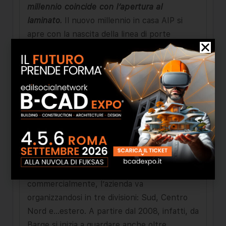
millennio coincide con l’apertura al
laminato.
Il nuovo millennio in casa AIP si
apre con la nascita della linea di porte
“Futura”. Il mercato è in continua evoluzione,
ancora molto lontano da una sua maturità, e
c’è la necessità di realizzare porte in
laminato, con nuove lavorazioni e finiture,
per seguire le tendenze e i gusti del
momento. La “Futura” e la sua successiva
evoluzione nella gamma “Trix” (2006)
permettono ad AIP di rafforzarsi per
guardare con fiducia a nuove possibilità di
mercato, proprio negli anni in cui, anche
commercialmente, l’azienda va
organizzandosi in tre divisioni: Sud, Centro
Nord e…estero. A partire dal 2008, infatti, da
Barge si inizia a guardare anche oltre