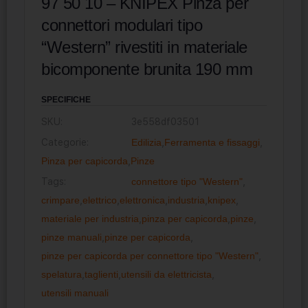
97 50 10 – KNIPEX Pinza per
connettori modulari tipo
“Western” rivestiti in materiale
bicomponente brunita 190 mm
SPECIFICHE
SKU:
3e558df03501
Categorie:
Edilizia
,
Ferramenta e fissaggi
,
Pinza per capicorda
,
Pinze
Tags:
connettore tipo "Western"
,
crimpare
,
elettrico
,
elettronica
,
industria
,
knipex
,
materiale per industria
,
pinza per capicorda
,
pinze
,
pinze manuali
,
pinze per capicorda
,
pinze per capicorda per connettore tipo "Western"
,
spelatura
,
taglienti
,
utensili da elettricista
,
utensili manuali