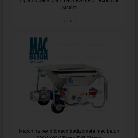
Impianto per silo air mac new 400V Tecno Edil
Sistem
SCOPRI
Macchina per intonaco tradizionale mac beton