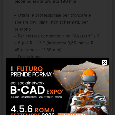
bicomponente brunita 190 mm
– Utensile professionale per troncare e
spelare cavi piatti, non schermati, per
telefono
– Per serrare connettori tipo “Western” a 6
e 8 poli RJ 11/12 (larghezza 9,65 mm) e RJ
45 (larghezza 11,68 mm)
– Forma lunga
– Esatto processo di crimpaggio mediante
crimpaggio parallelo
– Qualità di crimpaggio costante con
dispositivo di arresto forzato (sbloccabile)
– Con tronchese e lama spelacavi per cavo
piatto con lunghezze di 6 e 12 mm
– Con funzione supplementare di spelatura
per cavi a sezione tonda