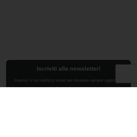
Iscriviti alla newsletter!
Inserisci il tuo indirizzo email per rimanere sempre aggiornato
sulle ultime novità.
Dichiaro di aver preso visione dell'Informativa Privacy e
ACCONSENTO al trattamento dei miei dati personali per finalità di
marketing da parte di Edilsocialnetwork
(Per visionare la Privacy Policy
clicca qui).