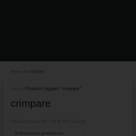
Home
»
crimpare
Home
/ Prodotti taggati “crimpare”
crimpare
Visualizzazione di 1-36 di 164 risultati