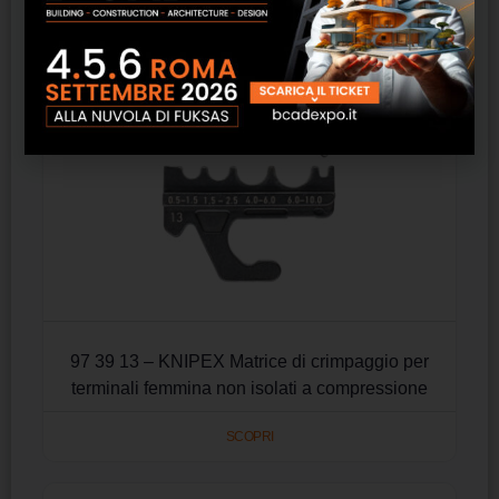
97 39 13 – KNIPEX Matrice di crimpaggio per
terminali femmina non isolati a compressione
SCOPRI