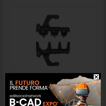
97 39 08 – KNIPEX Matrice di crimpaggio per
terminali a bussola preisolati e non isolati
SCOPRI