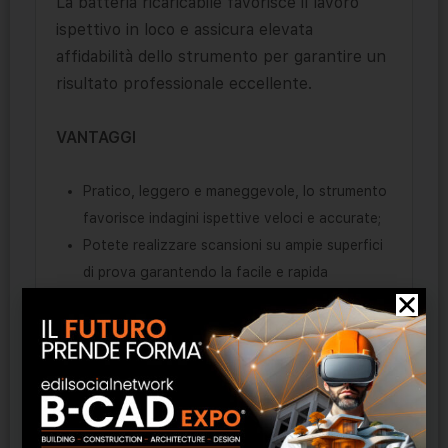
La batteria ricaricabile favorisce il lavoro
ispettivo in loco e assicura elevata
affidabilità dello strumento per garantire un
risultato professionale eccellente.
VANTAGGI
Pratico, leggero e maneggevole, lo strumento
favorisce indagini ispettive veloci e accurate;
Potete realizzare scansioni su ampie superfici
di prova garantendo la facile e rapida
localizzazione dei difetti;
Avete a disposizione molteplici funzionalità in
un unico strumento e la registrazione
dettagliata dei risultati acquisiti.
APPLICAZIONI