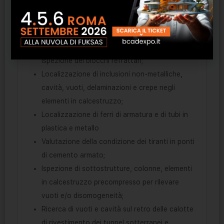
Ispezione di strutture in calcestruzzo, in
marmo e in cemento armato ai fini della
valutazione della consistenza del materiale;
Ispezione dei blocchi refrattari;
Localizzazione di inclusioni non-metalliche,
cavità, vuoti, delaminazioni e crepe negli
elementi in calcestruzzo;
Localizzazione di ferri di armatura e di tubi in
plastica e metallo
Valutazione della condizione dei tiranti in ponti
di cemento armato;
Ispezione di sottostrutture, colonne, elementi
in calcestruzzo precompresso per rilevare
vuoti e/o disomogeneità;
Ricerca di vuoti e cavità sul retro delle calotte
di rivestimento dei tunnel sotterranei e