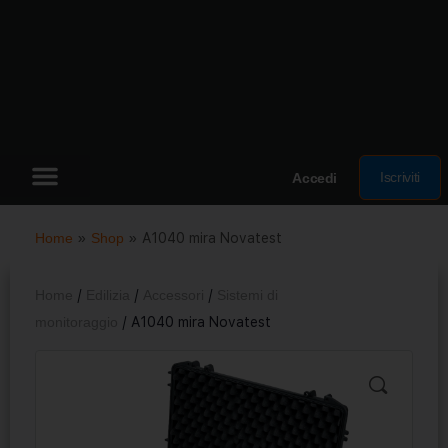
Iscriviti
Accedi
Home
»
Shop
»
A1040 mira Novatest
Home
/
Edilizia
/
Accessori
/
Sistemi di
monitoraggio
/ A1040 mira Novatest