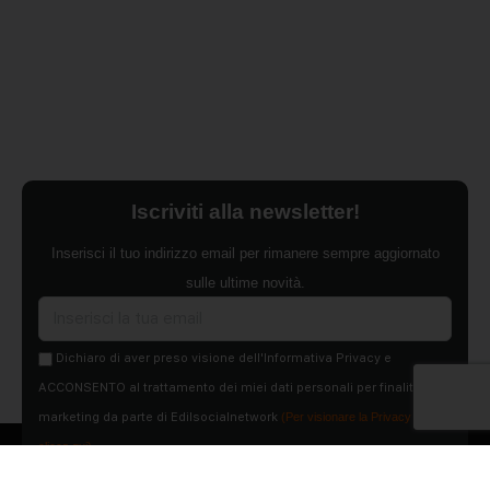
Iscriviti alla newsletter!
Inserisci il tuo indirizzo email per rimanere sempre aggiornato
sulle ultime novità.
Dichiaro di aver preso visione dell'Informativa Privacy e
ACCONSENTO al trattamento dei miei dati personali per finalità di
marketing da parte di Edilsocialnetwork
(Per visionare la Privacy Policy
clicca qui).
Iscriviti