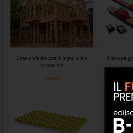
Case prefabbricate in legno x-lam
Cobra plug-
o crosslam
SCOPRI