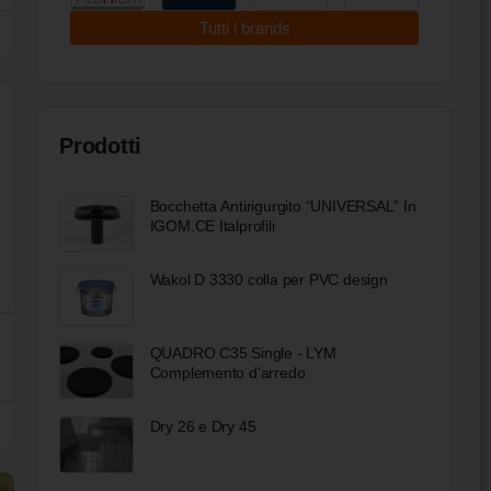
Tutti i brands
Prodotti
Bocchetta Antirigurgito “UNIVERSAL” In
IGOM.CE Italprofili
Wakol D 3330 colla per PVC design
QUADRO C35 Single - LYM
Complemento d'arredo
Dry 26 e Dry 45