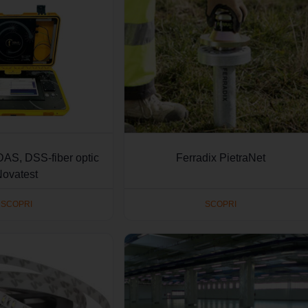
AS, DSS-fiber optic
Ferradix PietraNet
Novatest
SCOPRI
SCOPRI