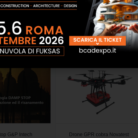
to N Novatest
Controparete WD-10i Wavin
SCOPRI
SCOPRI
op G&P Intech
Drone GPR cobra Novatest