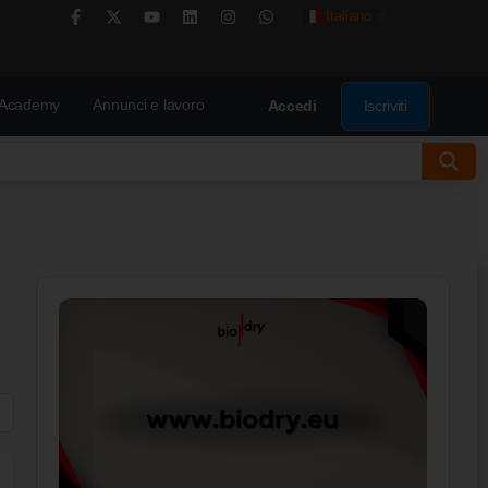
Italiano
▼
Academy
Annunci e lavoro
Iscriviti
Accedi