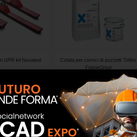
in GPR kit Novatest
Colata per cornici di pozzetti Triflex
FrameGrout
SCOPRI
SCOPRI