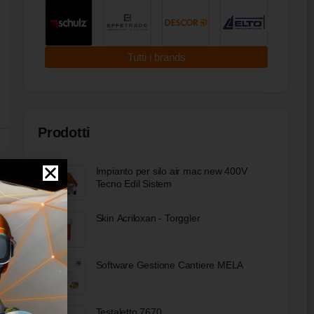
Tutti i brands
Prodotti
Impianto per silo air mac new 400V
Tecno Edil Sistem
Skin Acriloxan - Torggler
Software Gestione Cantiere MELA
Testaletto 7670