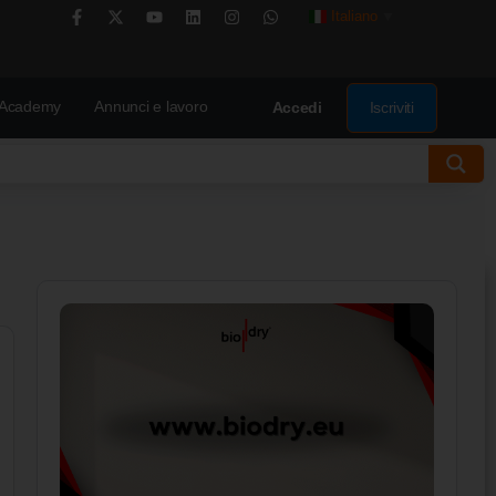
Italiano
▼
Academy
Annunci e lavoro
Iscriviti
Accedi