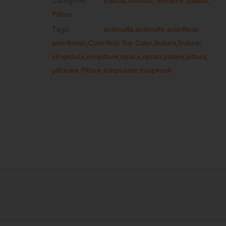
Categorie:
Edilizia
,
Intonaci, vernici e collanti
,
Pitture
Tags:
antimuffa
,
antimuffe
,
antiriflessi
,
antiriflesso
,
Colorificio Top Color
,
finitura
,
finiture
,
idropittura
,
idropitture
,
opaca
,
opcao
,
pittare
,
pittura
,
pitturare
,
Pitture
,
traspirante
,
traspiranti