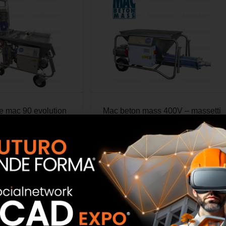
ce mac 90 evolution
Mac beton mass 400V – massetti
cno Edil Sistem
Tecno Edil Sistem
SCOPRI
SCOPRI