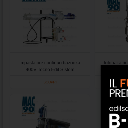
Impastatore continuo bazooka
Intonacatri
400V Tecno Edil Sistem
230V Te
SCOPRI