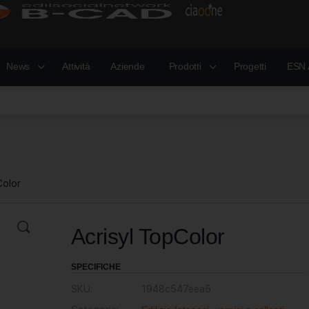
News
Attività
Aziende
Prodotti
Progetti
ESN 
Color
Acrisyl TopColor
SPECIFICHE
SKU:
1948c547eea5