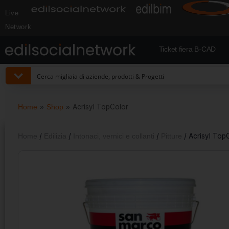
Live
Network
Ticket fiera B-CAD
Home
»
Shop
»
Acrisyl TopColor
Home
/
Edilizia
/
Intonaci, vernici e collanti
/
Pitture
/ Acrisyl Top