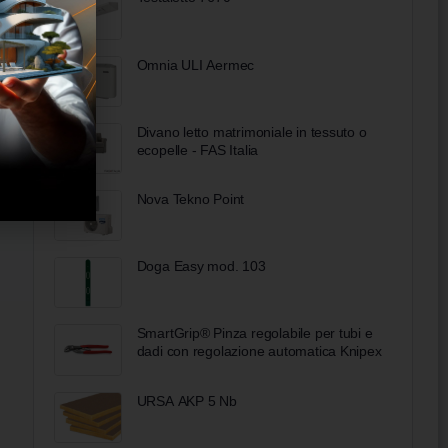
Omnia ULI Aermec
Divano letto matrimoniale in tessuto o
ecopelle - FAS Italia
Nova Tekno Point
Doga Easy mod. 103
SmartGrip® Pinza regolabile per tubi e
dadi con regolazione automatica Knipex
URSA AKP 5 Nb