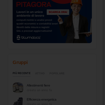
Gruppi
PIÙ RECENTE
ATTIVO
POPOLARE
Allestimenti fiere
creato un anno fa
Efficienza energetica
creato un anno fa