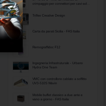
crimpaggio per connettori per cavi solari
gesis® solar PST 40 (Wieland)
Triflex Creative Design
Carta da parati Sicilia - FAS Italia
Remograffidoc F12
Ingegneria Infrastruturale - Urbano
Hydra One Team
VMC con controllore cablato a soffitto
UV3-510S Wavin
Mobile buffet classico a due ante e
vano a giorno - FAS Italia