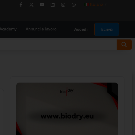
Italiano
▼
Academy
Annunci e lavoro
Iscriviti
Accedi