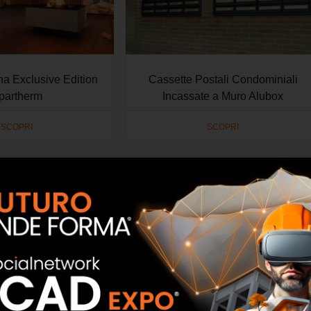
na Exclusive Edition
Cassette Postali Condominiali
partherm
Incassate a Muro Alubox
SCOPRI
SCOPRI