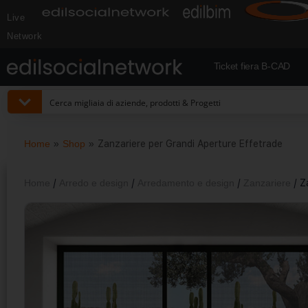
Live
Network
Ticket fiera B-CAD
Home
»
Shop
»
Zanzariere per Grandi Aperture Effetrade
Home
/
Arredo e design
/
Arredamento e design
/
Zanzariere
/ Z