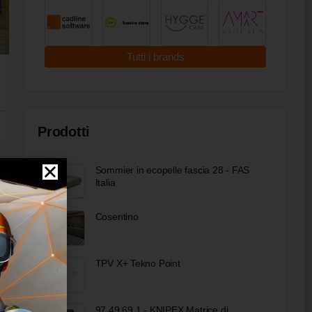
Tutti i brands
Prodotti
Sommier in ecopelle fascia 28 - FAS
Italia
Cosentino
TPV X+ Tekno Point
97 49 69 1 - KNIPEX Matrice di