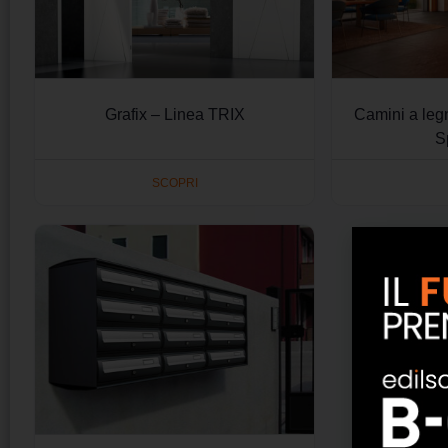
Grafix – Linea TRIX
Camini a leg
S
SCOPRI