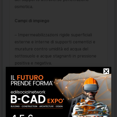
osmotica.
Campi di impiego
– Impermeabilizzazioni rigide superficiali
esterne e interne di supporti cementizi e
murature contro umidità ed acqua del
sottosuolo e acque stagnanti in pressione
positiva e negativa.
– Impermeabilizzazione in controspinta
(pressione negativa) di muri di fondazione
contro terra, platee di
fondazione,basamenti, scantinati, fosse di
ascensori, piscine, gallerie, cunicoli, vasche
e serbatoi di acqua , sottopassaggi.
– Impermeabilizzazione in situazione di