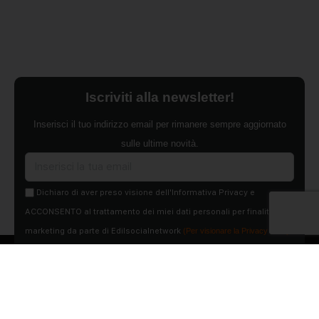
Iscriviti alla newsletter!
Inserisci il tuo indirizzo email per rimanere sempre aggiornato
sulle ultime novità.
Dichiaro di aver preso visione dell'Informativa Privacy e
ACCONSENTO al trattamento dei miei dati personali per finalità di
marketing da parte di Edilsocialnetwork
(Per visionare la Privacy Policy
clicca qui).
Iscriviti