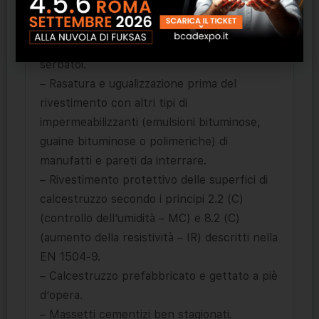
pressione positiva di pilastri, plinti, piscine,
dighe, silos, vasche, canali di irrigazione,
cisterne prefabbricate, contenitori e
serbatoi.
– Rasatura e ugualizzazione prima del
rivestimento con altri tipi di
impermeabilizzanti (emulsioni bituminose,
guaine bituminose o polimeriche) di
manufatti e pareti da interrare.
– Rivestimento protettivo delle superfici di
calcestruzzo secondo i principi 2.2 (C)
(controllo dell’umidità – MC) e 8.2 (C)
(aumento della resistività – IR) descritti nella
EN 1504-9.
– Calcestruzzo prefabbricato e gettato a piè
d’opera.
– Massetti cementizi ben stagionati.