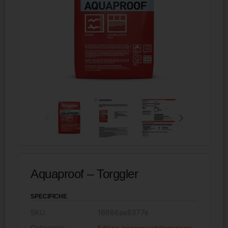
Aquaproof – Torggler
SPECIFICHE
SKU:
16686ae8377e
Categorie:
Edilizia
,
Impermeabilizzazione
,