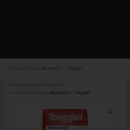
Home
»
Shop
»
Aquaproof – Torggler
Home
/
Edilizia
/
Materiali da
costruzione
/
Malte
/ Aquaproof – Torggler