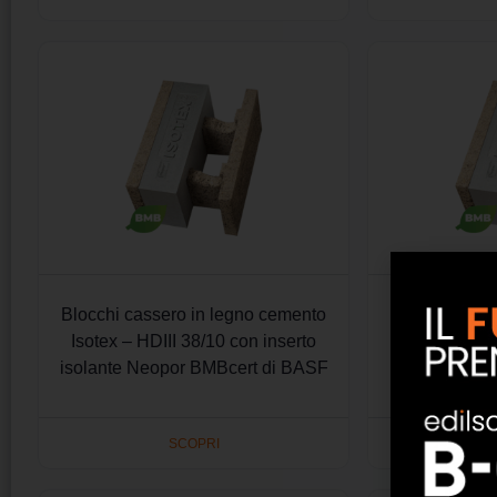
Blocchi cassero in legno cemento
Blocchi cass
Isotex – HDIII 38/10 con inserto
Isotex – HDI
isolante Neopor BMBcert di BASF
isolante Neo
SCOPRI