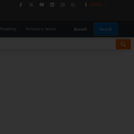
Italiano
▼
Academy
Annunci e lavoro
Iscriviti
Accedi