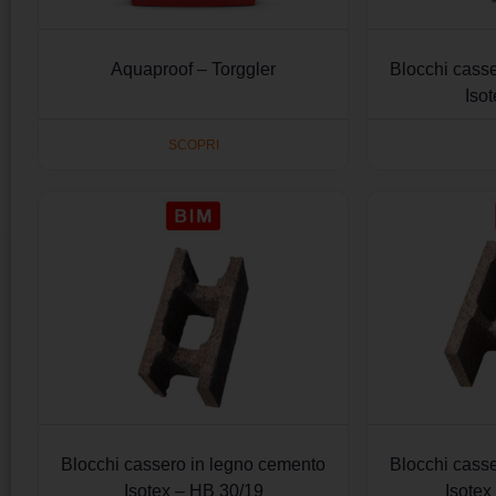
Aquaproof – Torggler
Blocchi cass
Iso
SCOPRI
Blocchi cassero in legno cemento
Blocchi cass
Isotex – HB 30/19
Isotex