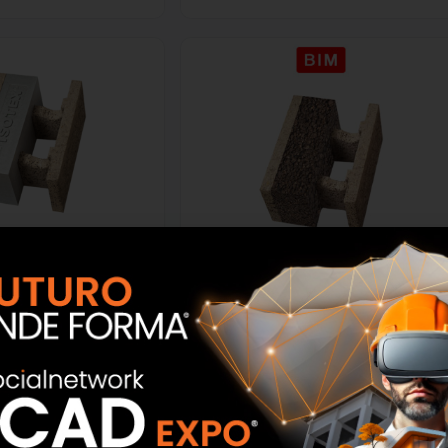
ero in legno cemento
Blocchi cassero in legno cemento
II 38/10 con inserto
Isotex – HDIII 38/14 con inserto
por BMBcert di BASF
isolante in sughero
(Copia)
SCOPRI
SCOPRI