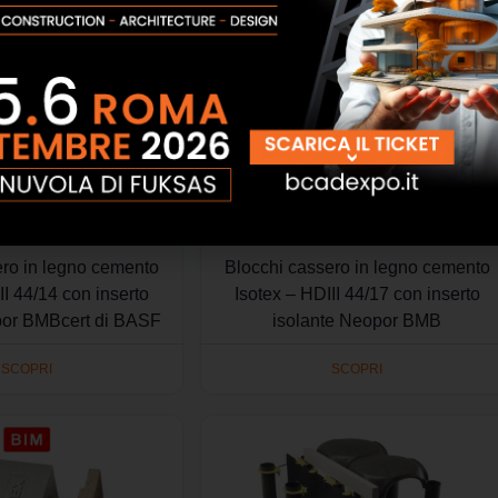
ero in legno cemento
Blocchi cassero in legno cemento
II 44/14 con inserto
Isotex – HDIII 44/17 con inserto
por BMBcert di BASF
isolante Neopor BMB
SCOPRI
SCOPRI