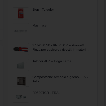
Stop - Torggler
Plasmacem
97 52 50 SB - KNIPEX PreciForce®
Pinza per capicorda rivestiti in materiale
bicomponente brunita 220 mm
Italdoor APZ – Doga Larga
Composizione armadio a giorno - FAS
Italia
FD520TCR - FRAL