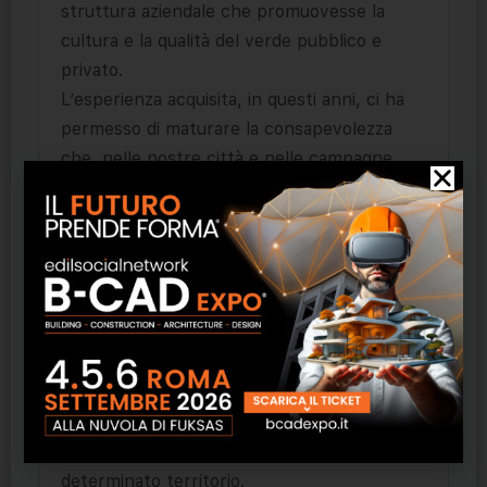
struttura aziendale che promuovesse la
cultura e la qualità del verde pubblico e
privato.
L’esperienza acquisita, in questi anni, ci ha
permesso di maturare la consapevolezza
che, nelle nostre città e nelle campagne,
non si può parlare di paesaggio senza
considerare l’importanza dell’intervento
dell’uomo che si pone come parte
integrante e che deve di essere di ausilio allo
sviluppo corretto della natura.
Nella nostra epoca il paesaggio è il risultato
della soddisfazione di diverse esigenze
funzionali, etiche, estetiche ed economiche
all’interno di una comunità che vive in un
determinato territorio.