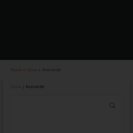
Home
»
Shop
»
Assiverde
Home
/ Assiverde