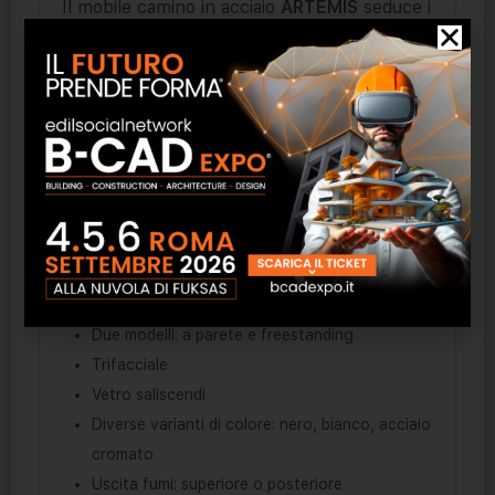
Il mobile camino in acciaio
ARTEMIS
seduce i
nostri sensi con le sue forme minimaliste.
Sempre in primo piano: un fuoco
scoppiettante per ottenere il massimo
comfort. Investite in un prodotto
meraviglioso e godete appieno della sinuosità
inconfondibile del fuoco nel Vostro
ambiente abitativo.
Mobile camino in acciaio
ARTEMIS
con
impianto con rivestimento in acciaio
Due modelli: a parete e freestanding
Trifacciale
Vetro saliscendi
Diverse varianti di colore: nero, bianco, acciaio
cromato
Uscita fumi: superiore o posteriore