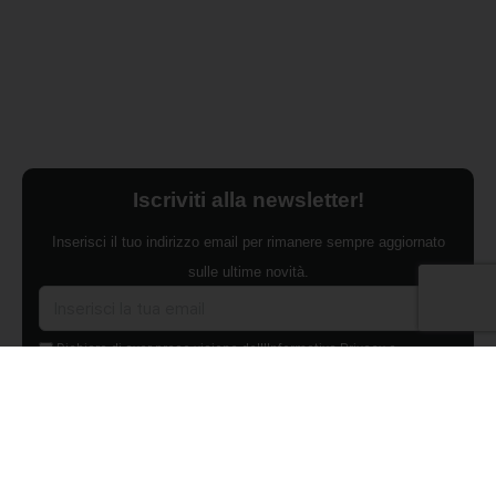
Iscriviti alla newsletter!
Inserisci il tuo indirizzo email per rimanere sempre aggiornato
sulle ultime novità.
Dichiaro di aver preso visione dell'Informativa Privacy e
ACCONSENTO al trattamento dei miei dati personali per finalità di
marketing da parte di Edilsocialnetwork
(Per visionare la Privacy Policy
clicca qui).
Iscriviti