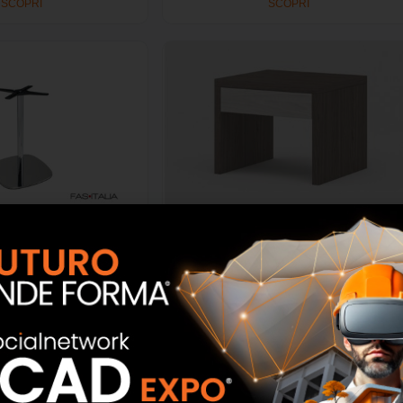
SCOPRI
SCOPRI
volo stondata inox
Comodino con cassetto senza
to – FAS Italia
maniglia – FAS Italia
SCOPRI
SCOPRI