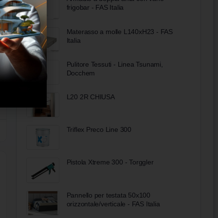
frigobar - FAS Italia
Materasso a molle L140xH23 - FAS
Italia
Pulitore Tessuti - Linea Tsunami,
Docchem
L20 2R CHIUSA
Triflex Preco Line 300
Pistola Xtreme 300 - Torggler
Pannello per testata 50x100
orizzontale/verticale - FAS Italia