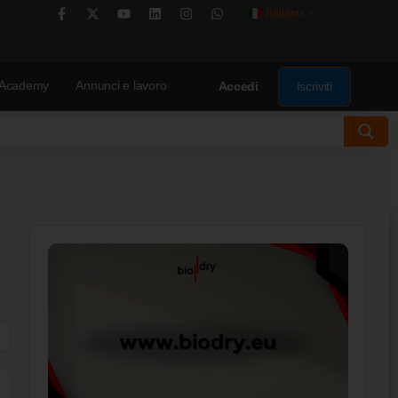
Italiano
▼
Academy
Annunci e lavoro
Iscriviti
Accedi