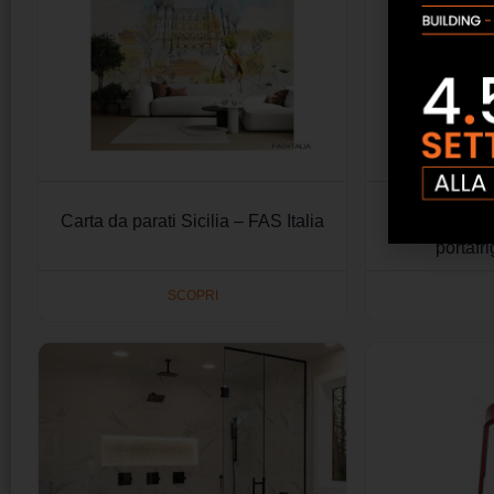
Carta da parati Sicilia – FAS Italia
Scrivania d
portafr
SCOPRI