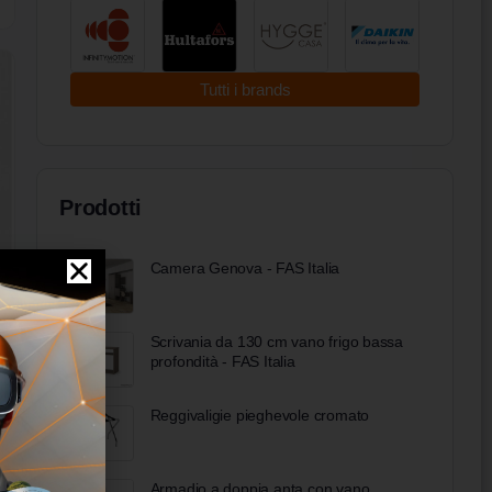
Tutti i brands
Prodotti
Camera Genova - FAS Italia
Scrivania da 130 cm vano frigo bassa
profondità - FAS Italia
Reggivaligie pieghevole cromato
Armadio a doppia anta con vano