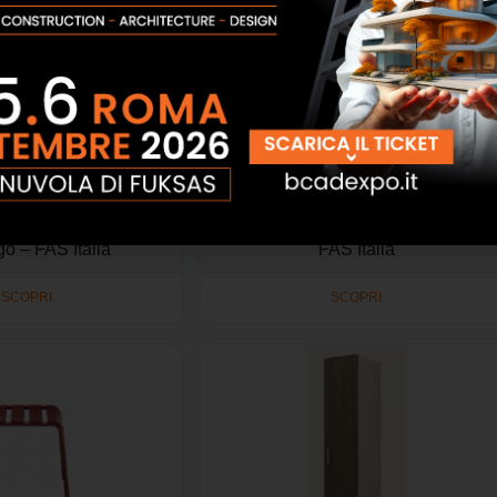
a 160 cm con mobile
Comodino a mensola in metallo –
igo – FAS Italia
FAS Italia
SCOPRI
SCOPRI