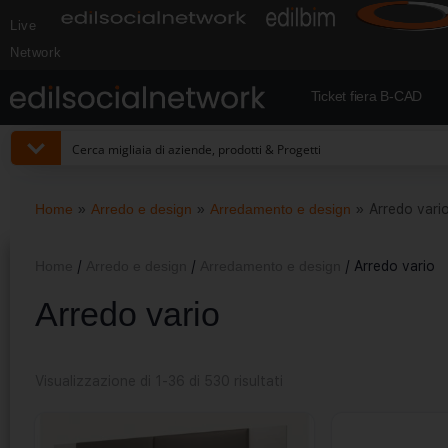
Live
Network
Ticket fiera B-CAD
Home
»
Arredo e design
»
Arredamento e design
»
Arredo vari
Home
/
Arredo e design
/
Arredamento e design
/ Arredo vario
Arredo vario
Visualizzazione di 1-36 di 530 risultati