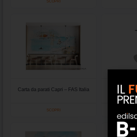
SCOPRI
Carta da parati Capri – FAS Italia
Base per ta
satina
SCOPRI