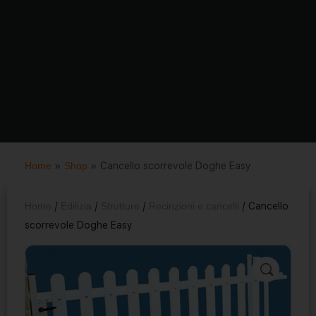
Home
»
Shop
»
Cancello scorrevole Doghe Easy
Home
/
Edilizia
/
Strutture
/
Recinzioni e cancelli
/ Cancello
scorrevole Doghe Easy